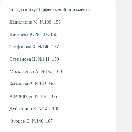
Художественная
по задачнику Парфентьевой, письменно
студия
Музыкальное
Данилкина М. №138, 155
отделение
Психологическая
Киселева К. № 139, 156
Служба
Стефанова К. №140, 157
Тьюторская
служба
Степанова Н. №141, 158
Москаленко А. №142, 160
Басилова В. №143, 164
Алейник А. № 144, 165
Дубровина Е. №145, 166
Фурцев С. №146, 167