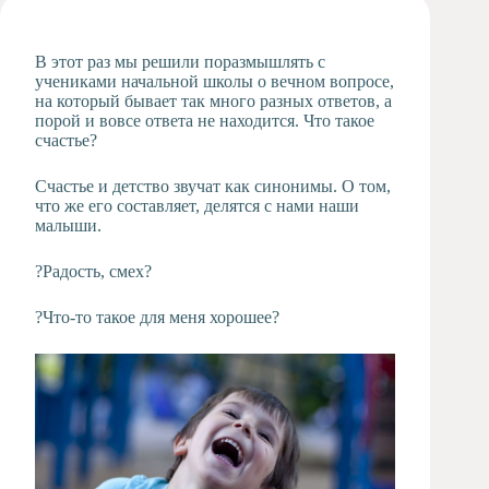
Художественная
студия
В этот раз мы решили поразмышлять с
Музыкальное
учениками начальной школы о вечном вопросе,
отделение
на который бывает так много разных ответов, а
порой и вовсе ответа не находится. Что такое
Психологическая
счастье?
Служба
Тьюторская
Счастье и детство звучат как синонимы. О том,
служба
что же его составляет, делятся с нами наши
малыши.
?Радость, смех?
?Что-то такое для меня хорошее?