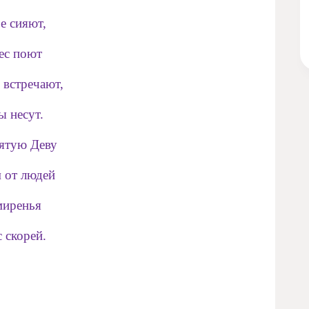
е сияют,
ес поют
 встречают,
 несут.
ятую Деву
 от людей
миренья
 скорей.