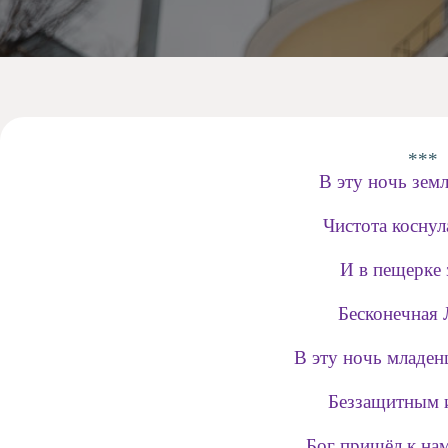
Допобразование
Проекты
Творчество
Художественная
студия
Музыкальное
отделение
***
В эту ночь зем
Психологическая
Служба
Чистота коснул
Тьюторская
служба
И в пещерке 
Бесконечная
В эту ночь младен
Беззащитным 
Бог пришёл к на