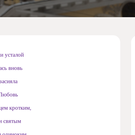
ли усталой
ась вновь
засияла
 Любовь
цем кротким,
и святым
м одиноким,