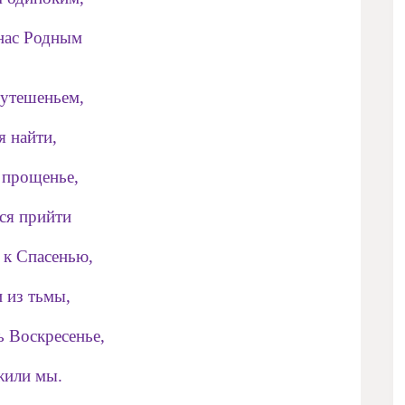
нас Родным
утешеньем,
 найти,
 прощенье,
ся прийти
 к Спасенью,
и из тьмы,
ь Воскресенье,
жили мы.