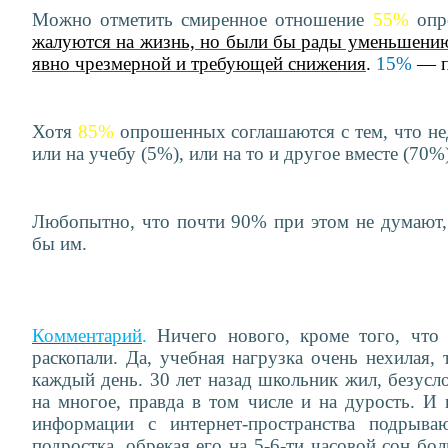
Можно отметить смиренное отношение
55%
опро
жалуются на жизнь, но были бы рады уменьшени
явно чрезмерной и требующей снижения
.
15%
— п
Хотя
85%
опрошенных соглашаются с тем, что нед
или на учебу (5%), или на то и другое вместе (70%)
Любопытно, что почти 90% при этом не думают,
бы им.
Комментарий
.
Ничего нового, кроме того, что 
раскопали. Да, учебная нагрузка очень нехилая,
каждый день. 30 лет назад школьник жил, безусл
на многое, правда в том числе и на дурость. И 
информации с интернет-пространства подрыва
подростка, обрекая его на 5-6-ти часовой сон бо