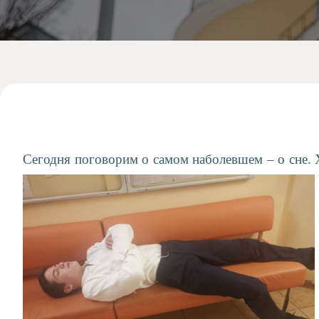
Допобразование
Проекты
Творчество
Художественная
студия
Музыкальное
отделение
Психологическая
Служба
Сегодня поговорим о самом наболевшем – о сне.
Тьюторская
служба