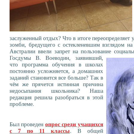
заслуженный отдых? Что в итоге переопределяет 
зомби, бредущего с остекленевшим взглядом на
Австралии ввели запрет на пользование
социаль
Госдумы В. Воеводин, заявивший,
что программа обучения в школах
постоянно усложняется, а домашних
заданий становится все больше? Так в
чём же прячется истинная причина
недосыпания школьника? Наша
редакция решила разобраться в этой
проблеме.
Был проведен
опрос среди учащихся
с 7 по 11 классы
. В общей