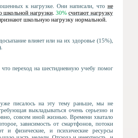
шенных к нагрузке. Они написали, что
не
ю школьной нагрузки
.
30%
считают нагрузку
ризнают школьную нагрузку нормальной
.
осыпание влияет или на их здоровье (15%),
.
 что переход на шестидневную учебу помог
уже писалось на эту тему раньше, мы не
 требующая выкладываться очень серьезно и
овно, совсем иной жизнью. Времени хватало
второе, зависимость от смартфонов, потоки
ют и физические, и психические ресурсы
льшую часть недели. Отсюда и инертность, и