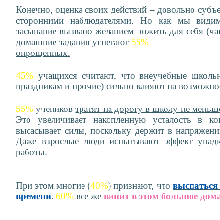
Конечно, оценка своих действий – довольно суб
сторонними наблюдателями. Но как мы видим
засыпание вызвано желанием пожить для себя (ча
домашние задания угнетают
55%
опрощенных.
45%
учащихся считают, что внеучебные школьн
праздникам и прочие) сильно влияют на возможност
55%
учеников
тратят на дорогу в школу не меньш
Это увеличивает накопленную усталость в ко
высасывает силы, поскольку держит в напряжени
Даже взрослые люди испытывают эффект упадк
работы.
При этом многие (
40%
) признают, что
выспаться
времени
.
60%
все же
винит в этом большое дом