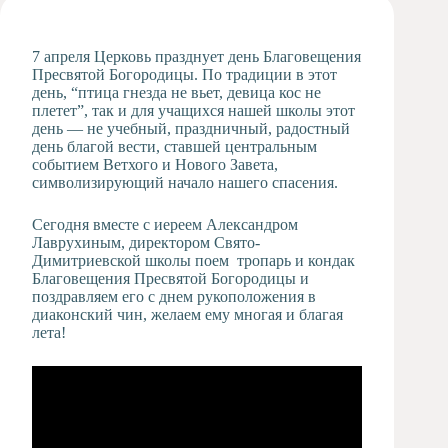
Художественная
студия
7 апреля Церковь празднует день Благовещения
Музыкальное
Пресвятой Богородицы. По традиции в этот
отделение
день, “птица гнезда не вьет, девица кос не
плетет”, так и для учащихся нашей школы этот
Психологическая
день — не учебный, праздничный, радостный
Служба
день благой вести, ставшей центральным
Тьюторская
событием Ветхого и Нового Завета,
служба
символизирующий начало нашего спасения.
Сегодня вместе с иереем Александром
Лаврухиным, директором Свято-
Димитриевской школы поем тропарь и кондак
Благовещения Пресвятой Богородицы и
поздравляем его с днем рукоположения в
диаконский чин, желаем ему многая и благая
лета!