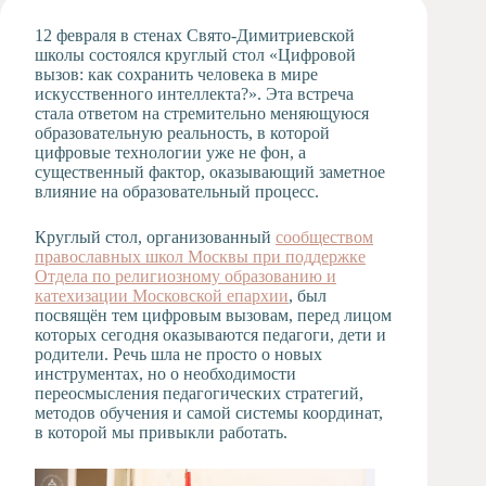
Художественная
12 февраля в стенах Свято‑Димитриевской
студия
школы состоялся круглый стол «Цифровой
вызов: как сохранить человека в мире
Музыкальное
искусственного интеллекта?». Эта встреча
отделение
стала ответом на стремительно меняющуюся
Психологическая
образовательную реальность, в которой
Служба
цифровые технологии уже не фон, а
существенный фактор, оказывающий заметное
Тьюторская
влияние на образовательный процесс.
служба
Круглый стол, организованный
сообществом
православных школ Москвы при поддержке
Отдела по религиозному образованию и
катехизации Московской епархии
, был
посвящён тем цифровым вызовам, перед лицом
которых сегодня оказываются педагоги, дети и
родители. Речь шла не просто о новых
инструментах, но о необходимости
переосмысления педагогических стратегий,
методов обучения и самой системы координат,
в которой мы привыкли работать.