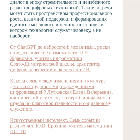
диалог в эпоху стремительного и неизбежного
развития цифровых технологий. Такие встречи
могут стать пространством профессионального
роста, взаимной поддержки и формирования
единого смыслового и ценностного поля, в
котором технологии служат человеку, а не
наоборот.
От ChatGPT до нейросетей: механизмы, риски
и педагогические возможности. И.Е.
Жданович, учитель информатики
Свято‑Димитриевской школы, архитектор
цифровых решений и эксперт по ИИ.
Какова связь между изменениями в культуре
детства и трудностями, порожденными
цифровизацией? Лутковская Елена Валерьевна,
клинический психолог, эксперт Синодального
отдела по благотворительности и социальному
служению.
Искусственный интеллект. Семь событий
разных лет. Ю.В. Ерохина, учитель математики
ПСПШ