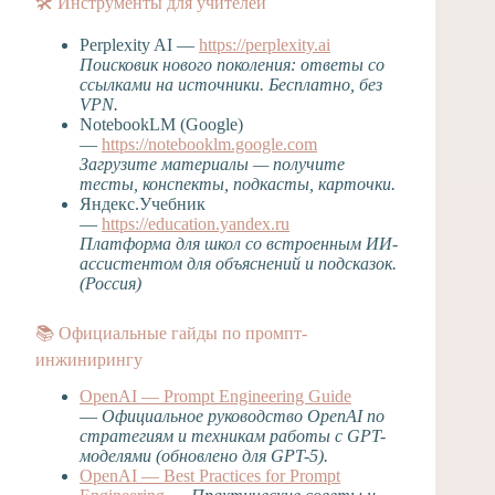
🛠 Инструменты для учителей
Perplexity AI —
https://perplexity.ai
Поисковик нового поколения: ответы со
ссылками на источники. Бесплатно, без
VPN.
NotebookLM (Google)
—
https://notebooklm.google.com
Загрузите материалы — получите
тесты, конспекты, подкасты, карточки.
Яндекс.Учебник
—
https://education.yandex.ru
Платформа для школ со встроенным ИИ-
ассистентом для объяснений и подсказок.
(Россия)
📚 Официальные гайды по промпт-
инжинирингу
OpenAI — Prompt Engineering Guide
—
Официальное руководство OpenAI по
стратегиям и техникам работы с GPT-
моделями (обновлено для GPT-5).
OpenAI — Best Practices for Prompt