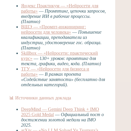
Яндекс Практикум — «Нейросети для
работы»
—
Промптинг, цепочки запросов,
внедрение ИИ в рабочие процессы.
(Платно)
ВШЭ — «Промпт-инжиниринг:
нейросети для человека»
—
Повышение
квалификации, преподаватели из
индустрии, удостоверение гос. образца.
(Платно)
Skillbox — «Нейросети: практический
курс»
— 1
30+ уроков: промптинг для
текста, графики, видео, кода. (Платно)
ТГУ — «Нейросети для бизнеса и
работы»
—
В рамках проекта
«Содействие занятости» (бесплатно для
отдельных категорий).
📊 Источники данных доклада
DeepMind — Gemini Deep Think + IMO
2025 Gold Medal
—
Официальный пост о
достижении золотой медали на IMO
2025.
arXiv — «No LLM Solved Yu Tsumura’s