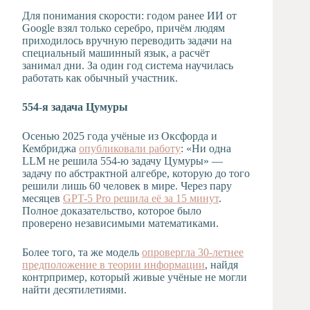
Для понимания скорости: годом ранее ИИ от
Google взял только серебро, причём людям
приходилось вручную переводить задачи на
специальный машинный язык, а расчёт
занимал дни. За один год система научилась
работать как обычный участник.
554-я задача Цумуры
Осенью 2025 года учёные из Оксфорда и
Кембриджа
опубликовали работу
: «Ни одна
LLM не решила 554-ю задачу Цумуры» —
задачу по абстрактной алгебре, которую до того
решили лишь 60 человек в мире. Через пару
месяцев
GPT-5 Pro решила её за 15 минут
.
Полное доказательство, которое было
проверено независимыми математиками.
Более того, та же модель
опровергла 30-летнее
предположение в теории информации
, найдя
контрпример, который живые учёные не могли
найти десятилетиями.