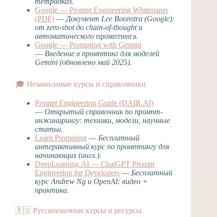
тетрадках.
Google — Prompt Engineering Whitepaper
(PDF)
—
Документ Lee Boonstra (Google):
от zero-shot до chain-of-thought и
автоматического
промптинга.
Google — Prompting with Gemini
—
Введение в промптинг для моделей
Gemini (обновлено май 2025).
🎓 Независимые курсы и справочники
Prompt Engineering Guide (DAIR.AI)
—
Открытый справочник по промпт-
инжинирингу: техники, модели, научные
статьи.
Learn Prompting
—
Бесплатный
интерактивный курс по промптингу для
начинающих (англ.).
DeepLearning.AI — ChatGPT Prompt
Engineering for Developers
—
Бесплатный
курс Andrew Ng и OpenAI: видео +
практика.
🇷🇺 Русскоязычные курсы и ресурсы