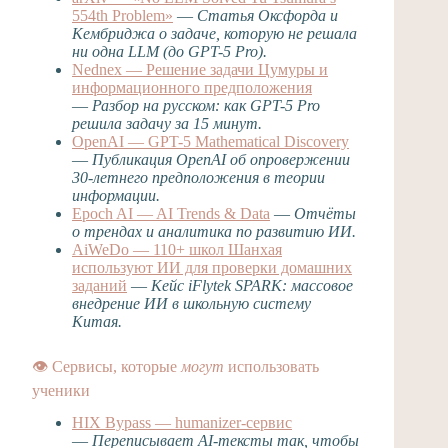
554th Problem»
—
Статья Оксфорда и
Кембриджа о задаче, которую не решала
ни одна LLM (до GPT-5 Pro).
Nednex — Решение задачи Цумуры и
информационного предположения
—
Разбор на русском: как GPT-5 Pro
решила задачу за 15 минут.
OpenAI — GPT-5 Mathematical Discovery
—
Публикация OpenAI об опровержении
30-летнего предположения в теории
информации.
Epoch AI — AI Trends & Data
—
Отчёты
о трендах и аналитика по развитию ИИ.
AiWeDo — 110+ школ Шанхая
используют ИИ для проверки домашних
заданий
—
Кейс iFlytek SPARK: массовое
внедрение ИИ в школьную систему
Китая.
👁 Сервисы, которые
могут
использовать
ученики
HIX Bypass — humanizer-сервис
—
Переписывает AI-тексты так, чтобы