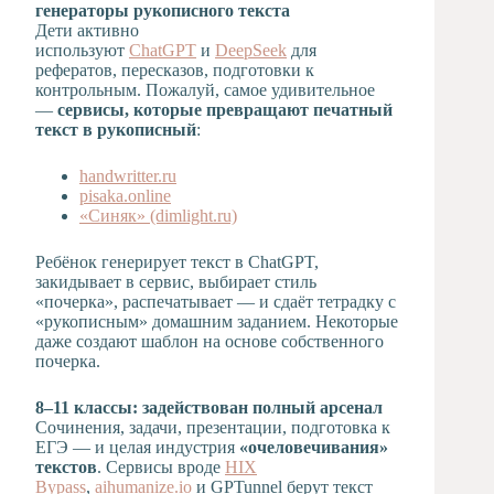
генераторы рукописного текста
Дети активно
используют
ChatGPT
и
DeepSeek
для
рефератов, пересказов, подготовки к
контрольным. Пожалуй, самое удивительное
—
сервисы, которые превращают печатный
текст в рукописный
:
handwritter.ru
pisaka.online
«Синяк» (dimlight.ru)
Ребёнок генерирует текст в ChatGPT,
закидывает в сервис, выбирает стиль
«почерка», распечатывает — и сдаёт тетрадку с
«рукописным» домашним заданием. Некоторые
даже создают шаблон на основе собственного
почерка.
8–11 классы: задействован полный арсенал
Сочинения, задачи, презентации, подготовка к
ЕГЭ — и целая индустрия
«очеловечивания»
текстов
. Сервисы вроде
HIX
Bypass
,
aihumanize.io
и GPTunnel берут текст