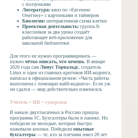
с ползунками
Литература:
квиз по «Евгению
Онегину» с картинками и таймером
Биология:
интерактивная схема клетки
Проектная деятельность:
группа 9-
классников за два урока создаёт
работающее веб-приложение для
школьной библиотеки
Для этого не нужно программировать —
нужно
чётко описать, что хочешь
. В январе
2026 года сам
Линус Торвальдс
, создатель
Linux и один из главных критиков ИИ-кодинга,
написал в официальном релизе: «Часть работы
выполнена с помощью вайб-кодинга». Если уж
он сдался — мир действительно изменился.
Учитель + ИИ = суперсила
В начале двухтысячных в Россию пришла
программа 1С. Бухгалтеры были в панике. Но
победили не молодые, которые быстро
нажимали кнопки. Победили
опытные
бухгалтеры
— те, кто за плечами имел 20 лет