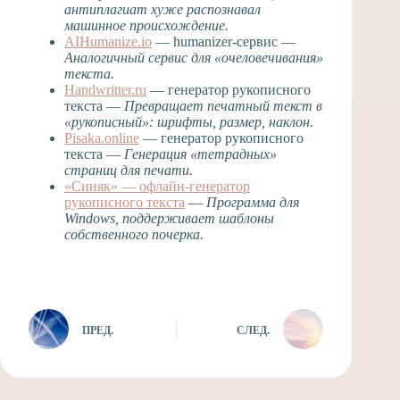
антиплагиат хуже распознавал
машинное происхождение.
AIHumanize.io
— humanizer-сервис —
Аналогичный сервис для «очеловечивания»
текста.
Handwritter.ru
— генератор рукописного
текста —
Превращает печатный текст в
«рукописный»: шрифты, размер, наклон.
Pisaka.online
— генератор рукописного
текста —
Генерация «тетрадных»
страниц для печати.
«Синяк» — офлайн-генератор
рукописного текста
—
Программа для
Windows, поддерживает шаблоны
собственного почерка.
ПРЕД.
СЛЕД.