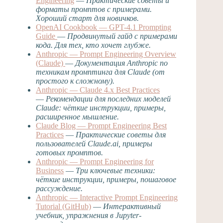
Engineering
—
Практические советы и
форматы промптов с примерами.
Хороший старт для новичков.
OpenAI Cookbook — GPT-4.1 Prompting
Guide
—
Продвинутый гайд с примерами
кода. Для тех, кто хочет глубже.
Anthropic — Prompt Engineering Overview
(Claude)
—
Документация Anthropic по
техникам промптинга для Claude (от
простого к сложному).
Anthropic — Claude 4.x Best Practices
—
Рекомендации для последних моделей
Claude: чёткие инструкции, примеры,
расширенное мышление.
Claude Blog — Prompt Engineering Best
Practices
—
Практические советы для
пользователей Claude.ai, примеры
готовых промптов.
Anthropic — Prompt Engineering for
Business
—
Три ключевые техники:
чёткие инструкции, примеры, пошаговое
рассуждение.
Anthropic — Interactive Prompt Engineering
Tutorial (GitHub)
—
Интерактивный
учебник, упражнения в Jupyter-