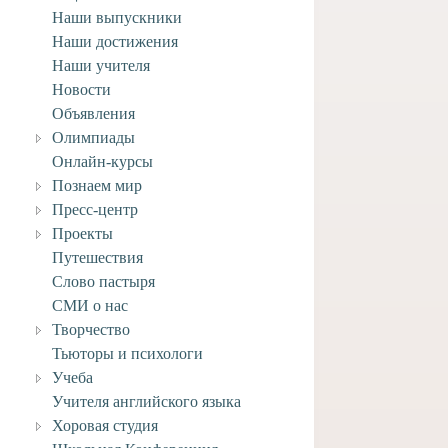
Наши выпускники
Наши достижения
Наши учителя
Новости
Объявления
Олимпиады
Онлайн-курсы
Познаем мир
Пресс-центр
Проекты
Путешествия
Слово пастыря
СМИ о нас
Творчество
Тьюторы и психологи
вляем учащегося
Учеба
го отделения Анри
ворческими
Учителя английского языка
ениями!
Хоровая студия