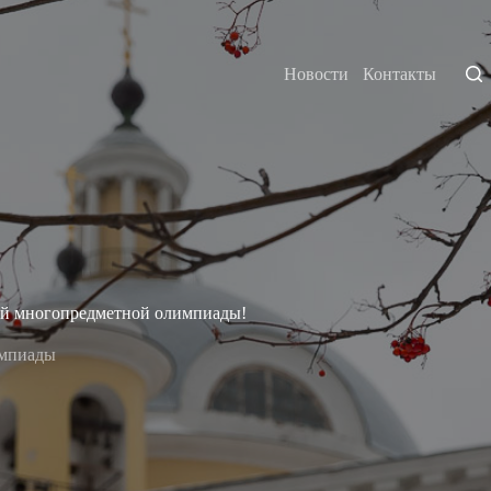
Новости
Контакты
ой многопредметной олимпиады!
мпиады