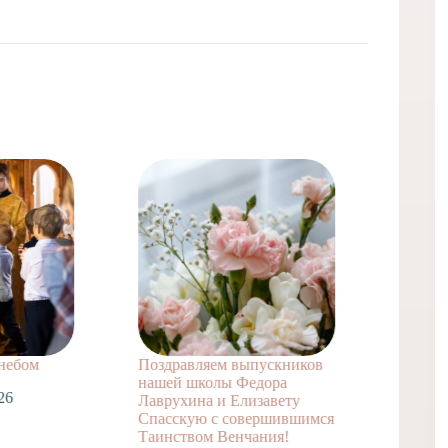
 небом
Поздравляем выпускников
Поздра
нашей школы Федора
заочно
26
Лаврухина и Елизавету
А. с т
Спасскую с совершившимся
достиж
Таинством Венчания!