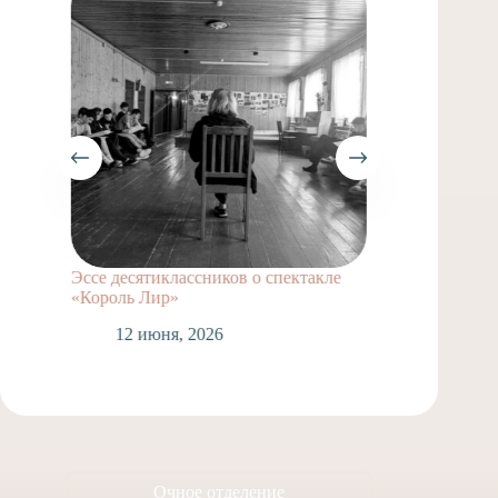
Эссе десятиклассников о спектакле
Регана
«Король Лир»
1
12 июня, 2026
Очное отделение