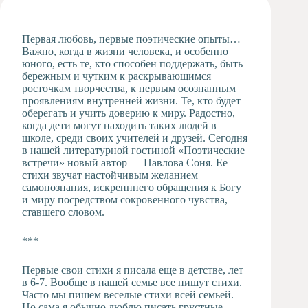
Художественная
студия
Первая любовь, первые поэтические опыты…
Музыкальное
Важно, когда в жизни человека, и особенно
отделение
юного, есть те, кто способен поддержать, быть
бережным и чутким к раскрывающимся
Психологическая
росточкам творчества, к первым осознанным
Служба
проявлениям внутренней жизни. Те, кто будет
Тьюторская
оберегать и учить доверию к миру. Радостно,
служба
когда дети могут находить таких людей в
школе, среди своих учителей и друзей. Сегодня
в нашей
литературной гостиной «Поэтические
встречи»
новый автор — Павлова Соня. Ее
стихи звучат настойчивым желанием
самопознания, искренннего обращения к Богу
и миру посредством сокровенного чувства,
ставшего словом.
***
Первые свои стихи я писала еще в детстве, лет
в 6-7. Вообще в нашей семье все пишут стихи.
Часто мы пишем веселые стихи всей семьей.
Но сама я обычно люблю писать грустные