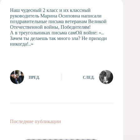
Художественная
Наш чудесный 2 класс и их классный
студия
руководитель Марина Осиповна написали
поздравительные письма ветеранам Великой
Музыкальное
Отечественной войны, Победителям!
отделение
А в треугольниках письма самОй войне: «..
Психологическая
Зачем ты делаешь так много зла? Не приходи
Служба
никогда!..»
Тьюторская
служба
ПРЕД.
СЛЕД.
Последние публикации