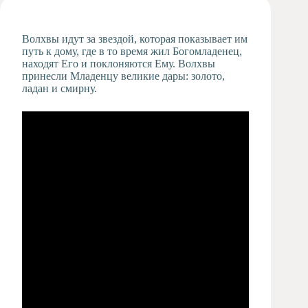
Художественная
студия
Волхвы идут за звездой, которая показывает им
Музыкальное
путь к дому, где в то время жил Богомладенец,
отделение
находят Его и поклоняются Ему. Волхвы
принесли Младенцу великие дары: золото,
Психологическая
ладан и смирну.
Служба
Тьюторская
служба