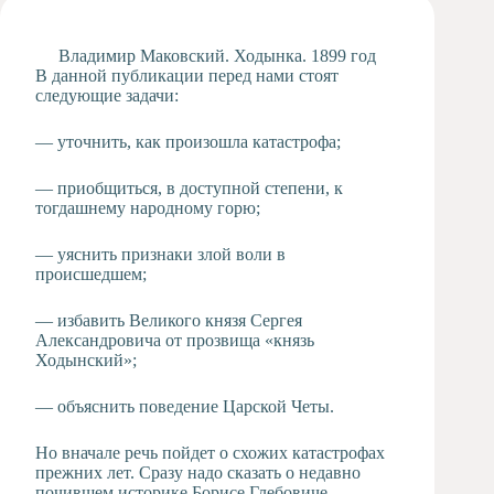
Художественная
студия
Владимир Маковский. Ходынка. 1899 год
В данной публикации перед нами стоят
Музыкальное
следующие задачи:
отделение
Психологическая
— уточнить, как произошла катастрофа;
Служба
Тьюторская
— приобщиться, в доступной степени, к
служба
тогдашнему народному горю;
— уяснить признаки злой воли в
происшедшем;
— избавить Великого князя Сергея
Александровича от прозвища «князь
Ходынский»;
— объяснить поведение Царской Четы.
Но вначале речь пойдет о схожих катастрофах
прежних лет. Сразу надо сказать о недавно
почившем историке Борисе Глебовиче