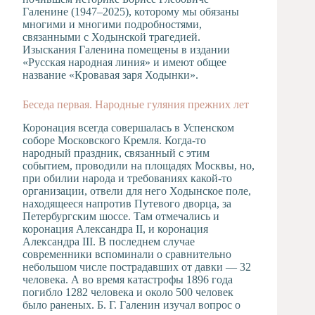
Галенине (1947–2025), которому мы обязаны
многими и многими подробностями,
связанными с Ходынской трагедией.
Изыскания Галенина помещены в издании
«Русская народная линия» и имеют общее
название «Кровавая заря Ходынки».
Беседа первая. Народные гуляния прежних лет
Коронация всегда совершалась в Успенском
соборе Московского Кремля. Когда-то
народный праздник, связанный с этим
событием, проводили на площадях Москвы, но,
при обилии народа и требованиях какой-то
организации, отвели для него Ходынское поле,
находящееся напротив Путевого дворца, за
Петербургским шоссе. Там отмечались и
коронация Александра II, и коронация
Александра III. В последнем случае
современники вспоминали о сравнительно
небольшом числе пострадавших от давки — 32
человека. А во время катастрофы 1896 года
погибло 1282 человека и около 500 человек
было раненых. Б. Г. Галенин изучал вопрос о