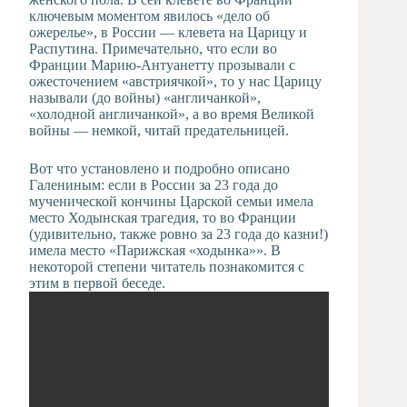
ключевым моментом явилось «дело об
ожерелье», в России — клевета на Царицу и
Распутина. Примечательно, что если во
Франции Марию-Антуанетту прозывали с
ожесточением «австриячкой», то у нас Царицу
называли (до войны) «англичанкой»,
«холодной англичанкой», а во время Великой
войны — немкой, читай предательницей.
Вот что установлено и подробно описано
Галениным: если в России за 23 года до
мученической кончины Царской семьи имела
место Ходынская трагедия, то во Франции
(удивительно, также ровно за 23 года до казни!)
имела место «Парижская «ходынка»». В
некоторой степени читатель познакомится с
этим в первой беседе.