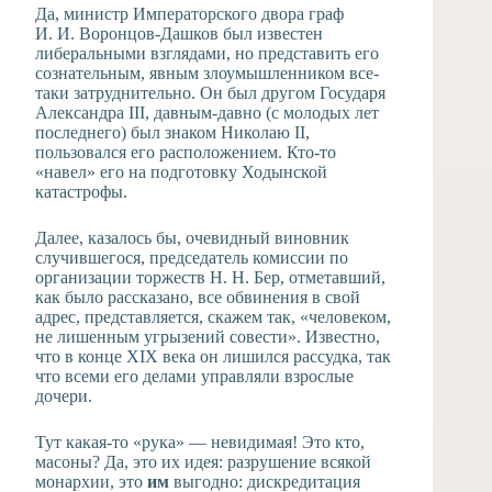
Да, министр Императорского двора граф
И. И. Воронцов-Дашков был известен
либеральными взглядами, но представить его
сознательным, явным злоумышленником все-
таки затруднительно. Он был другом Государя
Александра III, давным-давно (с молодых лет
последнего) был знаком Николаю II,
пользовался его расположением. Кто-то
«навел» его на подготовку Ходынской
катастрофы.
Далее, казалось бы, очевидный виновник
случившегося, председатель комиссии по
организации торжеств Н. Н. Бер, отметавший,
как было рассказано, все обвинения в свой
адрес, представляется, скажем так, «человеком,
не лишенным угрызений совести». Известно,
что в конце XIX века он лишился рассудка, так
что всеми его делами управляли взрослые
дочери.
Тут какая-то «рука» — невидимая! Это кто,
масоны? Да, это их идея: разрушение всякой
монархии, это
им
выгодно: дискредитация