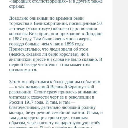
«народных столпотворениях» и в других также
странах.
Довольно близкими по времени были
торжества в Великобритании, посвященные 50-
летнему («золотому») юбилею царствования
королевы Виктории, они проходили в Лондоне
в 1887 году. Там было очень много жертв,
гораздо больше, чем у нас в 1896 году.
Примечательно, что люди знали об этом
(неясно, сказано ли было королеве), но в
английской прессе ни слова не было сказано. В
первой беседе читатель с этим моментом
познакомится.
Затем мы обратимся к более давним событиям
— к так называемой Великой Французской
революции. Стоит сразу привлечь внимание
читателя к схожести черт ее и революции в
России 1917 года. И там, и там —
благочестивый, деятельно любящий родину
монарх, безупречной семейной жизни. И там, и
там дискредитация трона идет, главным
образом, через клевету на царствующую особу
женского пола. В сей клевете во Франции