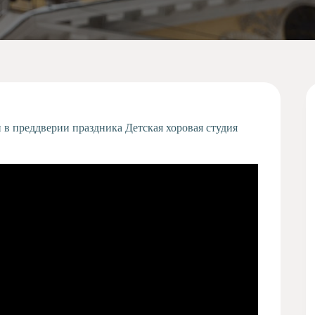
 в преддверии праздника Детская хоровая студия