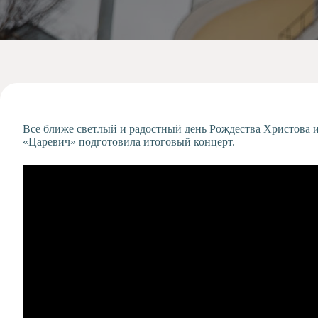
Допобразование
Проекты
Творчество
Художественная
студия
Музыкальное
отделение
Все ближе светлый и радостный день Рождества Христова и
Психологическая
«Царевич» подготовила итоговый концерт.
Служба
Тьюторская
служба