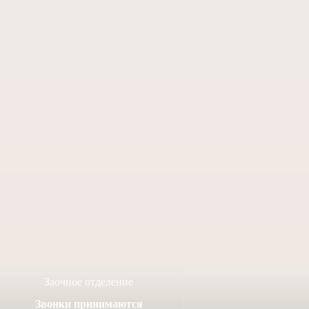
вляем выпускников
Поздравляем учащегося
 школы Федора
заочного отделения Анри
ина и Елизавету
А. с творческими
ую с совершившимся
достижениями!
вом Венчания!
14 июля, 2026
4 июля, 2026
Заочное отделение
Звонки принимаются