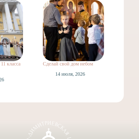
11 класса
Сделай свой дом небом
Поздра
нашей
14 июля, 2026
Лаврух
26
Спасск
Таинст
1