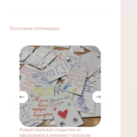
Последние публикации
Рождественские открытки от
Акции п
школьников в военные госпиталя
Градск