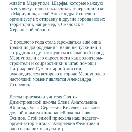
живёт в Мариуполе. Шарфы, которые каждую
осень вяжут наши школьники, теперь привозят
в Мариуполь, а ещё Александра Игоревна
организует их отправку в другие города новых
территорий, например, в Скадовск в
Херсонской области.
С прошлого года стала зарождаться ещё одна
традиция доброделания: наши выпускники и
сотрудники едут потрудиться в славный город
Мариуполь и его окрестности как волонтеры-
строители и соцработники в штаб помощи
Патриаршей Гуманитарной миссии,
руководителем которого в городе Мариуполе в
настоящий момент является Александра
Игоревна.
Летом приезжали учителя Свято-
Димитриевской школы Елена Анатольевна
Юшина, Ольга Сергеевна Киселева со своей
дочкой и выпускник нашей школы Павел
Осипов. Этой зимой приехала наш педагог-
организатор Наталья Андреевна Федотова и
одна из наших выпускниц.