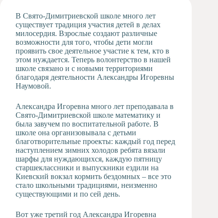
Художественная
В Свято-Димитриевской школе много лет
студия
существует традиция участия детей в делах
милосердия. Взрослые создают различные
Музыкальное
возможности для того, чтобы дети могли
отделение
проявить свое деятельное участие к тем, кто в
Психологическая
этом нуждается. Теперь волонтерство в нашей
Служба
школе связано и с новыми территориями
благодаря деятельности Александры Игоревны
Тьюторская
Наумовой.
служба
Александра Игоревна много лет преподавала в
Свято-Димитриевской школе математику и
была завучем по воспитательной работе. В
школе она организовывала с детьми
благотворительные проекты: каждый год перед
наступлением зимних холодов ребята вязали
шарфы для нуждающихся, каждую пятницу
старшеклассники и выпускники ездили на
Киевский вокзал кормить бездомных – все это
стало школьными традициями, неизменно
существующими и по сей день.
Вот уже третий год Александра Игоревна