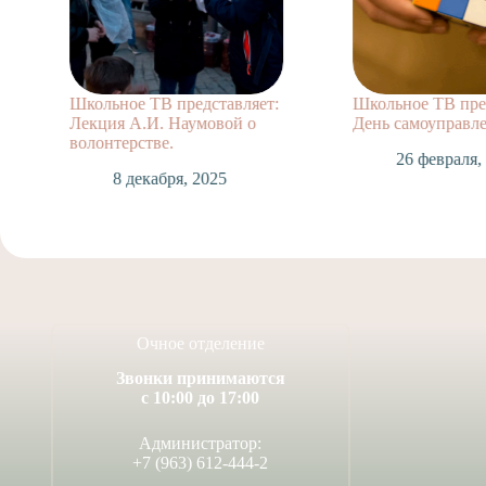
Школьное ТВ представляет:
Школьное ТВ пре
Лекция А.И. Наумовой о
День самоуправл
волонтерстве.
26 февраля,
8 декабря, 2025
Очное отделение
Звонки принимаются
с 10:00 до 17:00
Администратор:
+7 (963) 612-444-2