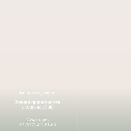
я студия «Царевич»
Школьное ТВ представляет:
не. 20 лет трагедии
летний поход выпускников
в Подмосковье
 октября, 2024
9 сентября, 2024
Заочное отделение
Звонки принимаются
с 10:00 до 17:00
Секретари:
+7 (977) 412-91-63