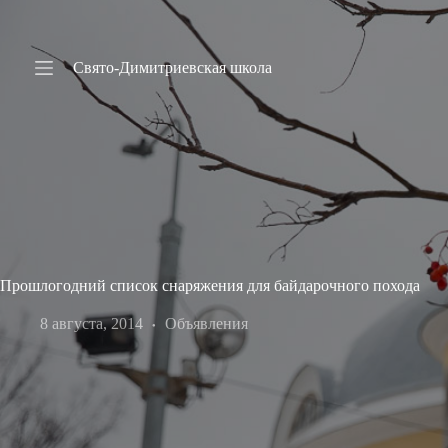
Перейти
к
сути
Имя пользователя или Email
Свято-Димитриевская школа
Пароль
Ничего
не
найдено
Забыли пароль?
Запомнить меня
Главная
Новости
Вход
О
школе
Имя пользователя или Email
Учеба
Прошлогодний список снаряжения для байдарочного похода
Пресс-
Получить новый пароль
центр
8 августа, 2014
Объявления
Хоровая
студия
← Вернуться ко входу
Царевич
Заочная
школа