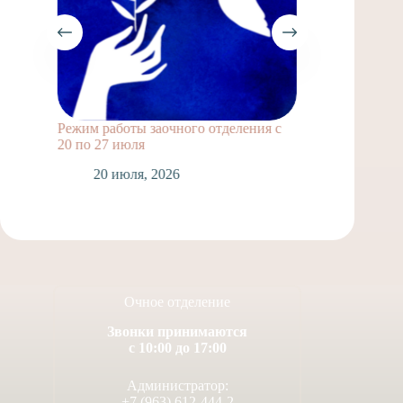
Режим работы заочного отделения с
Выпускн
20 по 27 июля
1
20 июля, 2026
Очное отделение
Звонки принимаются
с 10:00 до 17:00
Администратор:
+7 (963) 612-444-2