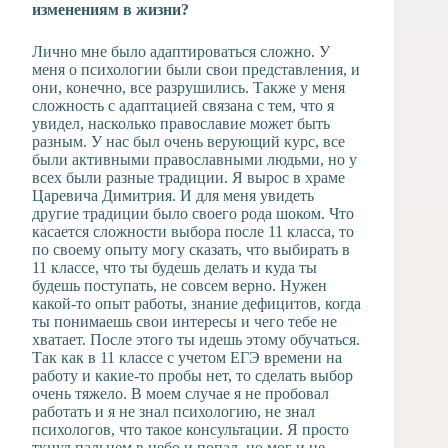
изменениям в жизни?
Лично мне было адаптироваться сложно. У
меня о психологии были свои представления, и
они, конечно, все разрушились. Также у меня
сложность с адаптацией связана с тем, что я
увидел, насколько православие может быть
разным. У нас был очень верующий курс, все
были активными православными людьми, но у
всех были разные традиции. Я вырос в храме
Царевича Димитрия. И для меня увидеть
другие традиции было своего рода шоком. Что
касается сложности выбора после 11 класса, то
по своему опыту могу сказать, что выбирать в
11 классе, что ты будешь делать и куда ты
будешь поступать, не совсем верно. Нужен
какой-то опыт работы, знание дефицитов, когда
ты понимаешь свои интересы и чего тебе не
хватает. После этого ты идешь этому обучаться.
Так как в 11 классе с учетом ЕГЭ времени на
работу и какие-то пробы нет, то сделать выбор
очень тяжело. В моем случае я не пробовал
работать и я не знал психологию, не знал
психологов, что такое консультации. Я просто
ткнул пальцем в небо и попал, но мог и не