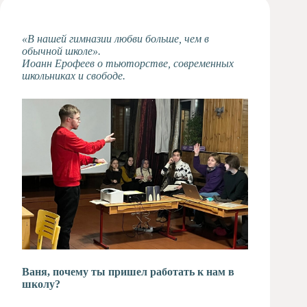
Художественная
студия
«В нашей гимназии любви больше, чем в
Музыкальное
обычной школе».
отделение
Иоанн Ерофеев о тьюторстве, современных
школьниках и свободе.
Психологическая
Служба
Тьюторская
служба
Ваня, почему ты пришел работать к нам в
школу?