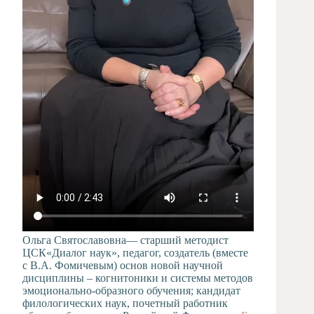
Ольга Святославовна— старший методист
ЦСК«Диалог наук», педагог, создатель (вместе
с В.А. Фомичевым) основ новой научной
дисциплины – когнитоники и системы методов
эмоционально-образного обучения; кандидат
филологических наук, почетный работник