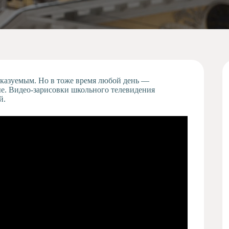
казуемым. Но в тоже время любой день —
е. Видео-зарисовки школьного телевидения
й.