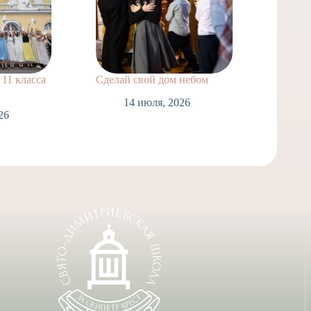
11 класса
Сделай свой дом небом
Поздра
нашей
14 июля, 2026
Лаврух
26
Спасск
Таинст
1