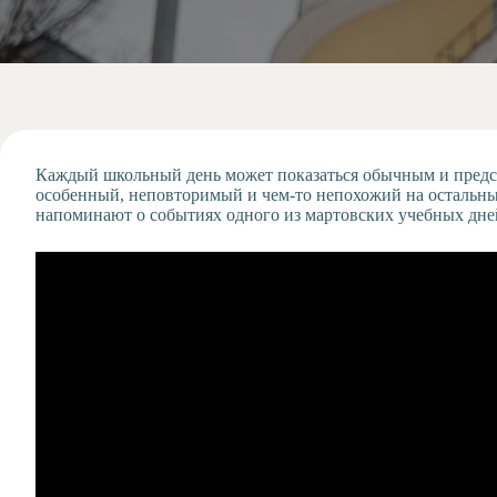
Допобразование
Проекты
Творчество
Художественная
студия
Музыкальное
отделение
Каждый школьный день может показаться обычным и предс
особенный, неповторимый и чем-то непохожий на остальны
Психологическая
напоминают о событиях одного из мартовских учебных дне
Служба
Тьюторская
служба