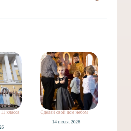
11 класса
Сделай свой дом небом
Поздра
нашей
14 июля, 2026
Лаврух
26
Спасск