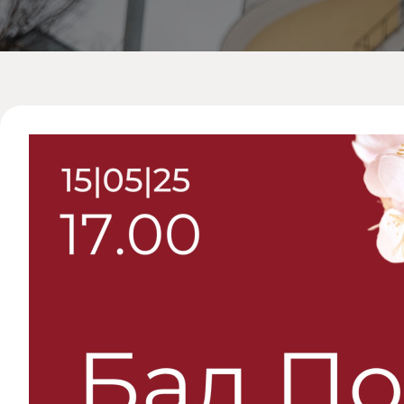
Допобразование
Проекты
Творчество
Художественная
студия
Музыкальное
отделение
Психологическая
Служба
Тьюторская
служба