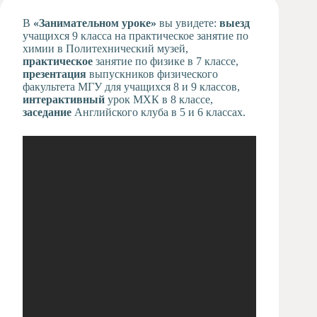
Художественная
В
«Занимательном уроке»
вы увидете:
выезд
студия
учащихся 9 класса на практическое занятие по
химии в Политехнический музей,
Музыкальное
практическое
отделение
занятие по физике в 7 классе,
презентация
выпускников физического
Психологическая
факультета МГУ для учащихся 8 и 9 классов,
Служба
интерактивный
урок МХК в 8 классе,
заседание
Английского клуба в 5 и 6 классах.
Тьюторская
служба