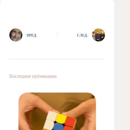
Художественная
студия
Музыкальное
отделение
Психологическая
ПРЕД.
СЛЕД.
Служба
Тьюторская
служба
Последние публикации