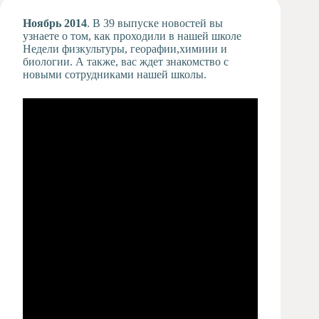
Художественная
Ноябрь 2014
. В 39 выпуске новостей вы
студия
узнаете о том, как проходили в нашей школе
Недели физкультуры, георафии,химиии и
Музыкальное
биологии. А также, вас ждет знакомство с
отделение
новыми сотрудниками нашей школы.
Психологическая
Служба
Тьюторская
служба