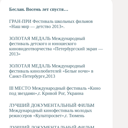
Художественная
Беслан. Восемь лет спустя…
студия
Музыкальное
ГРАН-ПРИ Фестиваль школьных фильмов
отделение
«Наш мир — детство 2013».
Психологическая
Служба
ЗОЛОТАЯ МЕДАЛЬ Международный
фестиваль детского и юношеского
Тьюторская
киновидеотворчества «Петербургский экран —
служба
2013»
ЗОЛОТАЯ МЕДАЛЬ Международный
фестиваль кинолюбителей «Белые ночи» в
Санкт-Петербурге,2013
III МЕСТО Международный фестиваль «Кино
под звездами»,г. Кривой Рог, Украина
ЛУЧШИЙ ДОКУМЕНТАЛЬНЫЙ ФИЛЬМ
Международный кинофестиваль молодых
режиссеров «Культпросвет»,г. Тюмень
ЛУЧШИЙ ДОКУМЕНТАЛЬНЫЙ ФИЛЬМ