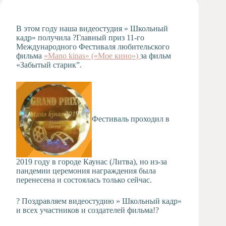
Художественная
студия
В этом году наша видеостудия » Школьный
Музыкальное
кадр» получила
?
Главный приз 11-го
отделение
Международного Фестиваля любительского
фильма
«Mano kinas» («Мое кино»
)
за фильм
Психологическая
«Забытый старик”.
Служба
Тьюторская
служба
Фестиваль проходил в
2019 году в городе Каунас (Литва), но из-за
пандемии церемония награждения была
перенесена и состоялась только сейчас.
?
Поздравляем видеостудию » Школьный кадр»
и всех участников и создателей фильма
!
?