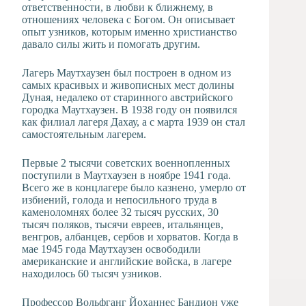
ответственности, в любви к ближнему, в
отношениях человека с Богом. Он описывает
опыт узников, которым именно христианство
давало силы жить и помогать другим.
Лагерь Маутхаузен был построен в одном из
самых красивых и живописных мест долины
Дуная, недалеко от старинного австрийского
городка Маутхаузен. В 1938 году он появился
как филиал лагеря Дахау, а с марта 1939 он стал
самостоятельным лагерем.
Первые 2 тысячи советских военнопленных
поступили в Маутхаузен в ноябре 1941 года.
Всего же в концлагере было казнено, умерло от
избиений, голода и непосильного труда в
каменоломнях более 32 тысяч русских, 30
тысяч поляков, тысячи евреев, итальянцев,
венгров, албанцев, сербов и хорватов. Когда в
мае 1945 года Маутхаузен освободили
американские и английские войска, в лагере
находилось 60 тысяч узников.
Профессор Вольфганг Йоханнес Бандион уже