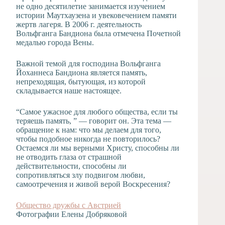
не одно десятилетие занимается изучением
истории Маутхаузена и увековечением памяти
жертв лагеря. В 2006 г. деятельность
Вольфганга Бандиона была отмечена Почетной
медалью города Вены.
Важной темой для господина Вольфганга
Йоханнеса Бандиона является память,
непреходящая, бытующая, из которой
складывается наше настоящее.
“Самое ужасное для любого общества, если ты
теряешь память, ” — говорит он. Эта тема —
обращение к нам: что мы делаем для того,
чтобы подобное никогда не повторилось?
Остаемся ли мы верными Христу, способны ли
не отводить глаза от страшной
действительности, способны ли
сопротивляться злу подвигом любви,
самоотречения и живой верой Воскресения?
Общество дружбы с Австрией
Фотографии Елены Добряковой