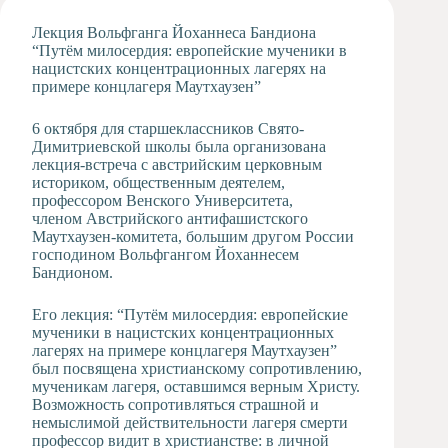
Художественная
Лекция Вольфганга Йоханнеса Бандиона
студия
“Путём милосердия: европейские мученики в
нацистских концентрационных лагерях на
Музыкальное
примере концлагеря Маутхаузен”
отделение
Психологическая
6 октября для старшеклассников Свято-
Служба
Димитриевской школы была организована
Тьюторская
лекция-встреча с австрийским церковным
служба
историком, общественным деятелем,
профессором Венского Университета,
членом Австрийского антифашистского
Маутхаузен-комитета, большим другом России
господином Вольфгангом Йоханнесем
Бандионом.
Его лекция: “Путём милосердия: европейские
мученики в нацистских концентрационных
лагерях на примере концлагеря Маутхаузен”
был посвящена христианскому сопротивлению,
мученикам лагеря, оставшимся верным Христу.
Возможность сопротивляться страшной и
немыслимой действительности лагеря смерти
профессор видит в христианстве: в личной