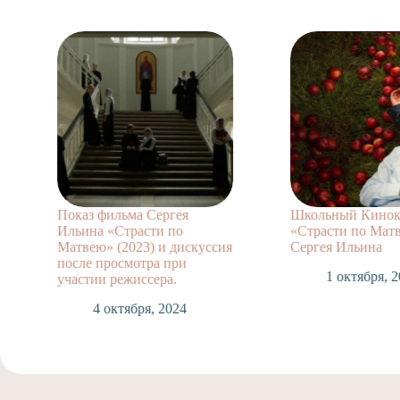
Показ фильма Сергея
Школьный Киноклуб
Ильина «Страсти по
«Страсти по Матвею»
Матвею» (2023) и дискуссия
Сергея Ильина
после просмотра при
1 октября, 2024
участии режиссера.
4 октября, 2024