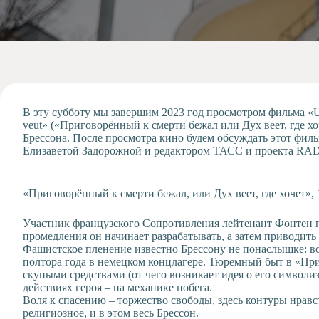
Допобразование
Проекты
Творчество
Художественная
студия
Музыкальное
отделение
В эту субботу мы завершим 2023 год просмотром фильма «Un co
veut» («Приговорённый к смерти бежал или Дух веет, где хо
Психологическая
Брессона. После просмотра кино будем обсуждать этот фил
Служба
Елизаветой Задорожной и редактором ТАСС и проекта RA
Тьюторская
служба
«Приговорённый к смерти бежал, или Дух веет, где хочет», 
Участник французского Сопротивления лейтенант Фонтен п
промедления он начинает разрабатывать, а затем приводить 
Фашистское пленение известно Брессону не понаслышке: в
полтора года в немецком концлагере. Тюремный быт в «Пр
скупыми средствами (от чего возникает идея о его символи
действиях героя – на механике побега.
Воля к спасению – торжество свободы, здесь контуры нравс
религиозное, и в этом весь Брессон.