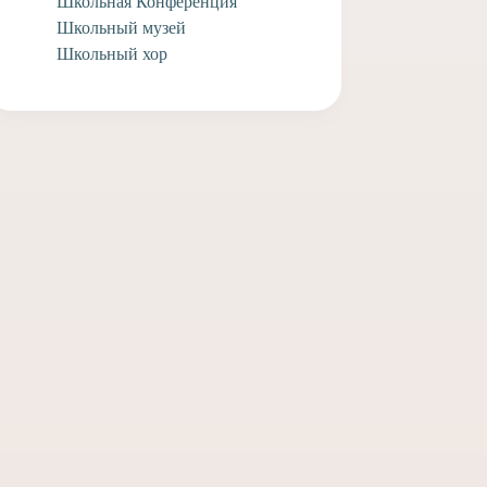
Школьная Конференция
Школьный музей
Школьный хор
 киноклуб. КТО
Приглашаем на третью
встречу КИНОКЛУБА в
2024 году!
евраля, 2024
21 февраля, 2024