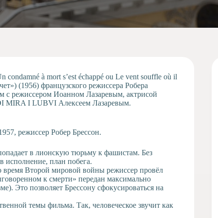
ndamné à mort s’est échappé ou Le vent souffle où il
чет») (1956) французского режиссера Робера
ьм с режиссером Иоанном Лазаревым, актрисой
DI MIRA I LUBVI Алексеем Лазаревым.
1957, режиссер Робер Брессон.
опадает в лионскую тюрьму к фашистам. Без
в исполнение, план побега.
о время Второй мировой войны режиссер провёл
иговоренном к смерти» передан максимально
зме). Это позволяет Брессону сфокусироваться на
твенной темы фильма. Так, человеческое звучит как