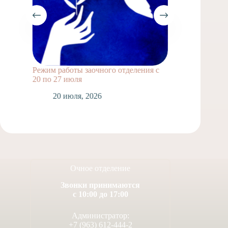
Режим работы заочного отделения с
Выпускн
20 по 27 июля
1
20 июля, 2026
Очное отделение
Звонки принимаются
с 10:00 до 17:00
Администратор:
+7 (963) 612-444-2