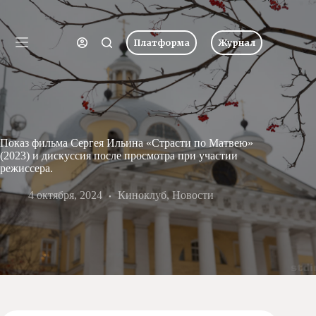
Перейти
к
Имя пользователя или Email
сути
Платформа
Журнал
Ничего
Пароль
Главная
не
найдено
Новости
Забыли пароль?
Запомнить меня
О
школе
Вход
Показ фильма Сергея Ильина «Страсти по Матвею»
Учеба
(2023) и дискуссия после просмотра при участии
Пресс-
режиссера.
центр
Имя пользователя или Email
4 октября, 2024
Хоровая
Киноклуб
,
Новости
студия
Получить новый пароль
Царевич
Заочная
школа
← Вернуться ко входу
Допобразование
Проекты
Творчество