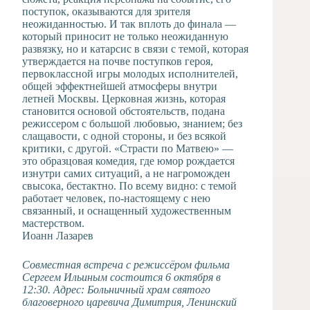
поступок, оказываются для зрителя
неожиданностью. И так вплоть до финала —
который приносит не только неожиданную
развязку, но и катарсис в связи с темой, которая
утверждается на почве поступков героя,
первоклассной игры молодых исполнителей,
общей эффектнейшей атмосферы внутри
летней Москвы. Церковная жизнь, которая
становится основой обстоятельств, подана
режиссером с большой любовью, знанием; без
слащавости, с одной стороны, и без всякой
критики, с другой. «Страсти по Матвею» —
это образцовая комедия, где юмор рождается
изнутри самих ситуаций, а не нагроможден
свысока, бестактно. По всему видно: с темой
работает человек, по-настоящему с нею
связанный, и оснащенный художественным
мастерством.
Иоанн Лазарев
Совместная встреча с режиссёром фильма
Сергеем Ильиным состоится 6 октября в
12:30. Адрес: Больничный храм святого
благоверного царевича Димитрия, Ленинский