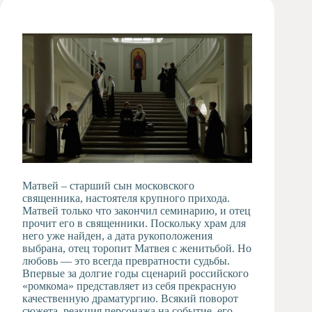
Художественная
студия
Музыкальное
отделение
Психологическая
Служба
Тьюторская
служба
Матвей – старший сын московского
священника, настоятеля крупного прихода.
Матвей только что закончил семинарию, и отец
прочит его в священники. Поскольку храм для
него уже найден, а дата рукоположения
выбрана, отец торопит Матвея с женитьбой. Но
любовь — это всегда превратности судьбы.
Впервые за долгие годы сценарий российского
«ромкома» представляет из себя прекрасную
качественную драматургию. Всякий поворот
сюжета, реакция персонажа на событие, его