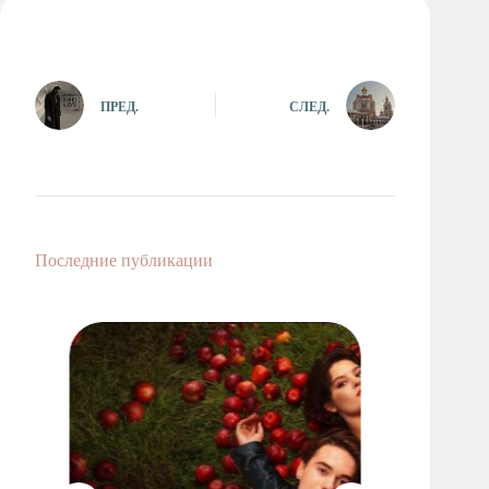
Художественная
студия
Музыкальное
отделение
ПРЕД.
СЛЕД.
Психологическая
Служба
Тьюторская
служба
Последние публикации