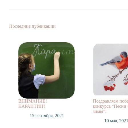
Последние публикации
Поздравляем победителей
Конкурс рису
конкурса “Песни белой
белой зимы»
зимы”!
6 апреля
10 мая, 2021