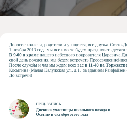
Допобразование
Проекты
Творчество
Художественная
студия
Музыкальное
отделение
Дорогие коллеги, родители и учащиеся, все друзья Свято-
1 ноября 2013 года мы все вместе будем праздновать десят
Психологическая
В 9-00 в храме
нашего небесного покровителя Царевича Дим
Служба
свой день рождения, мы будем встречать Преосвященнейше
После службы и чая мы ждем всех вас
в 11-40 на Торжеств
Тьюторская
Косыгина (Малая Калужская ул., д.1, за зданием Райфайзен-
служба
До встречи!
ПРЕД.
ЗАПИСЬ
Дневник участницы школьного похода в
Осетию в октябре этого года