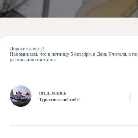
Допобразование
Проекты
Творчество
Художественная
студия
Музыкальное
отделение
Дорогие друзья!
Напоминаем, что в пятницу 5 октября, в День Учителя, в п
Психологическая
расписанию пятницы.
Служба
Тьюторская
служба
ПРЕД.
ЗАПИСЬ
Туристический слёт!