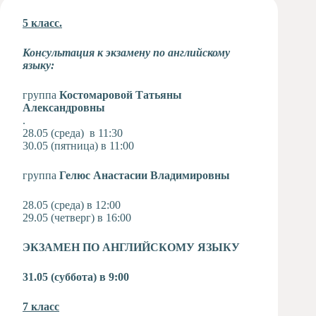
Художественная
5 класс.
студия
Музыкальное
Консультация к экзамену по английскому
отделение
языку:
Психологическая
Служба
группа
Костомаровой Татьяны
Александровны
Тьюторская
.
служба
28.05 (среда) в 11:30
30.05 (пятница) в 11:00
группа
Гелюс Анастасии Владимировны
28.05 (среда) в 12:00
29.05 (четверг) в 16:00
ЭКЗАМЕН ПО АНГЛИЙСКОМУ ЯЗЫКУ
31.05 (суббота) в 9:00
7 класс