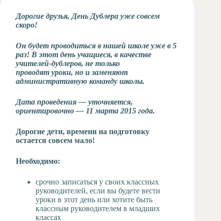
Художественная
Дорогие друзья, День Дублера уже совсем
студия
скоро!
Музыкальное
отделение
Он будет проводиться в нашей школе уже в 5
раз! В этот день учащиеся, в качестве
Психологическая
учителей-дублеров, не только
Служба
проводят уроки, но и заменяют
Тьюторская
административную команду школы.
служба
Дата проведения — уточняется,
ориентировочно — 11 марта 2015 года.
Дорогие дети, времени на подготовку
остается совсем мало!
Необходимо:
срочно записаться у своих классных
руководителей, если вы будете вести
уроки в этот день или хотите быть
классным руководителем в младших
классах