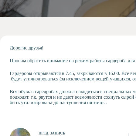
Допобразование
Проекты
Творчество
Художественная
студия
Музыкальное
отделение
Дорогие друзья!
Психологическая
Просим обратить внимание на режим работы гардероба для 
Служба
Тьюторская
Гардеробы открываются в 7.45, закрываются в 16.00. Все ве
служба
будут утилизироваться (за исключением вещей учащихся, 
Вся обувь в гаредробах должна находиться в специальных 
подходят, т.к. рвутся и не дают возможности сохнуть сырой
быть утилизирована до наступления пятницы.
ПРЕД.
ЗАПИСЬ