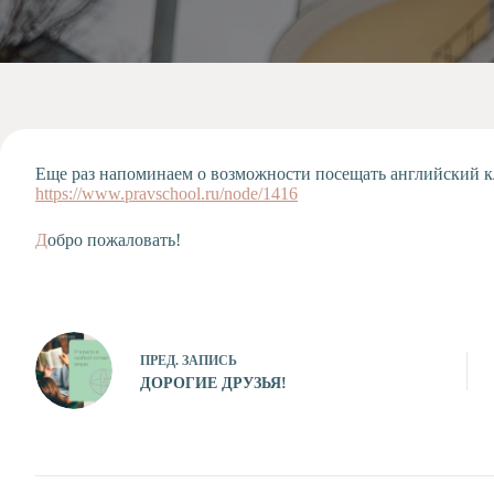
Допобразование
Проекты
Творчество
Художественная
студия
Музыкальное
отделение
Еще раз напоминаем о возможности посещать английский к
https://www.pravschool.ru/node/1416
Психологическая
Служба
Д
обро пожаловать!
Тьюторская
служба
ПРЕД.
ЗАПИСЬ
ДОРОГИЕ ДРУЗЬЯ!