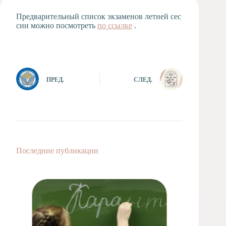
Художественная
Предварительный список экзаменов летней сес
студия
сии можно посмотреть
по ссылке
.
Музыкальное
отделение
Психологическая
Служба
ПРЕД.
СЛЕД.
Тьюторская
служба
Последние публикации