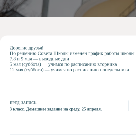
Допобразование
Проекты
Творчество
Художественная
студия
Музыкальное
отделение
Дорогие друзья!
По решению Совета Школы изменен график работы школы 
Психологическая
7,8 и 9 мая — выходные дни
Служба
5 мая (суббота) — учимся по расписанию вторника
12 мая (суббота) — учимся по расписанию понедельника
Тьюторская
служба
ПРЕД.
ЗАПИСЬ
3 класс. Домашнее задание на среду, 25 апреля.