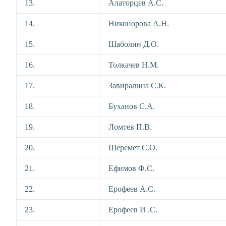
13.
Алаторцев А.С.
14.
Никонорова А.Н.
15.
Шаболин Д.О.
16.
Толкачев Н.М.
17.
Завиралина С.К.
18.
Буханов С.А.
19.
Ломтев П.В.
20.
Шеремет С.О.
21.
Ефимов Ф.С.
22.
Ерофеев А.С.
23.
Ерофеев И .С.