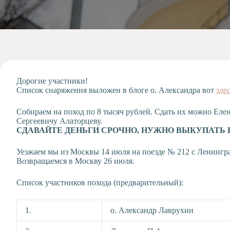
Допобразование
Проекты
Творчество
Художественная
студия
Музыкальное
отделение
Дорогие участники!
Список снаряжения выложен в блоге о. Александра вот
зде
Психологическая
Служба
Собираем на поход по 8 тысяч рублей. Сдать их можно Еле
Тьюторская
Сергеевичу Алаторцеву.
служба
СДАВАЙТЕ
ДЕНЬГИ СРОЧНО, НУЖНО ВЫКУПАТЬ 
Уезжаем мы из Москвы 14 июля на поезде № 212 с Ленингра
Возвращаемся в Москву 26 июля.
Список участников похода (предварительный):
1.
о. Александр Лаврухин