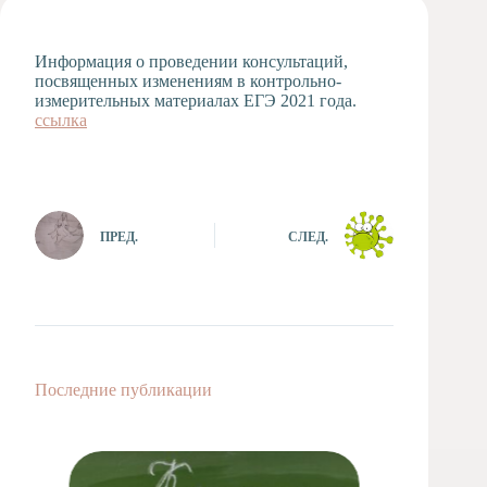
Художественная
студия
Информация о проведении консультаций,
Музыкальное
посвященных изменениям в контрольно-
отделение
измерительных материалах ЕГЭ 2021 года.
ссылка
Психологическая
Служба
Тьюторская
служба
ПРЕД.
СЛЕД.
Последние публикации