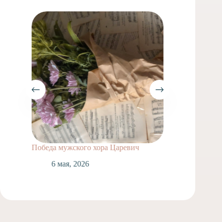
Победа мужского хора Царевич
Весны 
6 мая, 2026
2