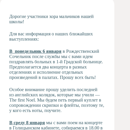
Художественная
студия
Дорогие участники хора мальчиков нашей
Музыкальное
школы!
отделение
Психологическая
Для вас информация о наших ближайших
Служба
выступлениях:
Тьюторская
В понедельник 6 января
в Рождественский
служба
Сочельник после службы мы с вами идем
поздравлять больных в 1-й Градской больнице.
Предполагается два концерта в разных
отделениях и исполнение отдельных
произведений в палатах. Прошу всех быть!
Особое внимание прошу уделить последней
из английских колядок, которые мы учили —
The first Noel. Мы будем петь первый куплет в
сопровождении скрипки и флейты, поэтому те,
у кого есть ноты, поучите.
В среду 8 января
мы с вами поем на концерте
в Голицынском кабинете, собираемся в 18.00 в