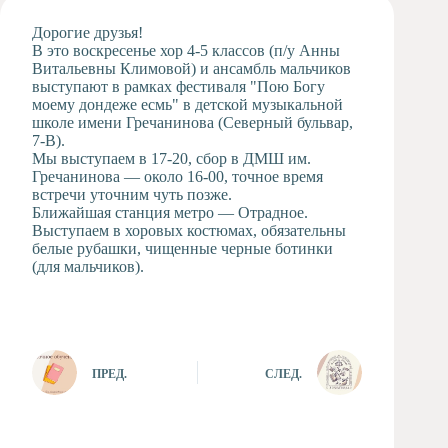
Художественная
Дорогие друзья!
студия
В это воскресенье хор 4-5 классов (п/у Анны
Витальевны Климовой) и ансамбль мальчиков
Музыкальное
выступают в рамках фестиваля "Пою Богу
отделение
моему дондеже есмь" в детской музыкальной
Психологическая
школе имени Гречанинова (Северный бульвар,
Служба
7-В).
Мы выступаем в 17-20, сбор в ДМШ им.
Тьюторская
Гречанинова — около 16-00, точное время
служба
встречи уточним чуть позже.
Ближайшая станция метро — Отрадное.
Выступаем в хоровых костюмах, обязательны
белые рубашки, чищенные черные ботинки
(для мальчиков).
ПРЕД.
СЛЕД.