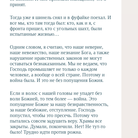
принят.
Тогда уже я шинель снял и в фуфайке поехал. И
все мы, кто там тогда был: кто, как и я, с
фронта пришел, кто с угольных шахт, были
испытанные жизнью…
Одним словом, я считаю, что наше неверие,
наше невежество, наше незнание Бога, а также
нарушение нравственных законов не могут
оставаться безнаказанным. Мы не ведаем, что
Господь промышляет не только о каждом
человеке, а вообще о всей стране. Поэтому и
война была. И это не без попущения Божия.
Если и волос с нашей головы не упадет без
воли Божией, то тем более — война. Это
попущение Божие за нашу безнравственность,
за наше безбожие, отступление. Господь
попустил, чтобы это пресечь. Потому что
пытались совсем задушить веру. Храмы все
закрыты. Думали, покончили. Нет! Не тут-то
было! Трудно идти против рожна.