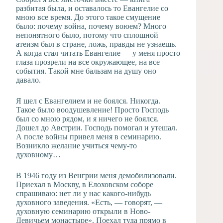
разбитая была, и оставалось то Евангелие со
мною все время. До этого такое смущение
было: почему война, почему воюем? Много
непонятного было, потому что сплошной
атеизм был в стране, ложь, правды не узнаешь.
А когда стал читать Евангелие — у меня просто
глаза прозрели на все окружающее, на все
события. Такой мне бальзам на душу оно
давало.
Я шел с Евангелием и не боялся. Никогда.
Такое было воодушевление! Просто Господь
был со мною рядом, и я ничего не боялся.
Дошел до Австрии. Господь помогал и утешал.
А после войны привел меня в семинарию.
Возникло желание учиться чему-то
духовному…
В 1946 году из Венгрии меня демобилизовали.
Приехал в Москву, в Елоховском соборе
спрашиваю: нет ли у нас какого-нибудь
духовного заведения. «Есть, — говорят, —
духовную семинарию открыли в Ново-
Девичьем монастыре». Поехал туда прямо в