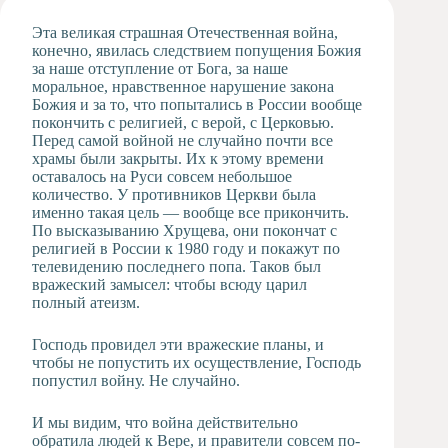
Художественная
Эта великая страшная Отечественная война,
студия
конечно, явилась следствием попущения Божия
за наше отступление от Бога, за наше
Музыкальное
моральное, нравственное нарушение закона
отделение
Божия и за то, что попытались в России вообще
Психологическая
покончить с религией, с верой, с Церковью.
Служба
Перед самой войной не случайно почти все
храмы были закрыты. Их к этому времени
Тьюторская
оставалось на Руси совсем небольшое
служба
количество. У противников Церкви была
именно такая цель — вообще все прикончить.
По высказыванию Хрущева, они покончат с
религией в России к 1980 году и покажут по
телевидению последнего попа. Таков был
вражеский замысел: чтобы всюду царил
полный атеизм.
Господь провидел эти вражеские планы, и
чтобы не попустить их осуществление, Господь
попустил войну. Не случайно.
И мы видим, что война действительно
обратила людей к Вере, и правители совсем по-