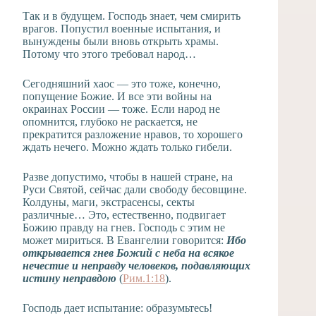
Так и в будущем. Господь знает, чем смирить
врагов. Попустил военные испытания, и
вынуждены были вновь открыть храмы.
Потому что этого требовал народ…
Сегодняшний хаос — это тоже, конечно,
попущение Божие. И все эти войны на
окраинах России — тоже. Если народ не
опомнится, глубоко не раскается, не
прекратится разложение нравов, то хорошего
ждать нечего. Можно ждать только гибели.
Разве допустимо, чтобы в нашей стране, на
Руси Святой, сейчас дали свободу бесовщине.
Колдуны, маги, экстрасенсы, секты
различные… Это, естественно, подвигает
Божию правду на гнев. Господь с этим не
может мириться. В Евангелии говорится:
Ибо
открывается гнев Божий с неба на всякое
нечестие и неправду человеков, подавляющих
истину неправдою
(
Рим.1:18
).
Господь дает испытание: образумьтесь!