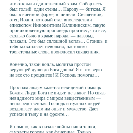
что открыли единственный храм. Собор весь
был голый, одни стены… Народу — битком. Я
был в военной форме, в шинели. Священник,
отец Иоанн, который стал впоследствии
епископом Иннокентием Калининским, такую
проникновенную проповедь произнес, что все,
сколько было в храме народа, — навзрыд
плакали. Это был сплошной вопль… Стоишь, и
тебя захватывает невольно, настолько
трогательные слова произносил священник.
Конечно, такой вопль, молитва простой
верующей души до Бога дошла! Я в это верю
на все сто процентов! И Господь помогал…
Простым людям кажется невидимой помощь
Божия. Люди Бога не видят, не знают. Но связь
невидимого мира с миром вещественным —
непосредственная. Господь и нужных людей
воздвигает, даем им опыт и мужество. Дает
успехи в тылу и на фронте…
Я помню, как в начале войны наши танки,
самолеты горели, как фанерные. Только