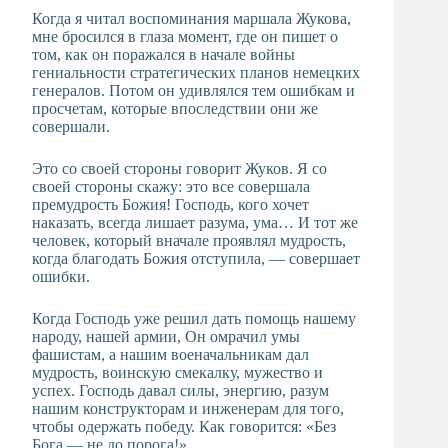
Когда я читал воспоминания маршала Жукова,
мне бросился в глаза момент, где он пишет о
том, как он поражался в начале войны
гениальности стратегических планов немецких
генералов. Потом он удивлялся тем ошибкам и
просчетам, которые впоследствии они же
совершали.
Это со своей стороны говорит Жуков. Я со
своей стороны скажу: это все совершала
премудрость Божия! Господь, кого хочет
наказать, всегда лишает разума, ума… И тот же
человек, который вначале проявлял мудрость,
когда благодать Божия отступила, — совершает
ошибки.
Когда Господь уже решил дать помощь нашему
народу, нашей армии, Он омрачил умы
фашистам, а нашим военачальникам дал
мудрость, воинскую смекалку, мужество и
успех. Господь давал силы, энергию, разум
нашим конструкторам и инженерам для того,
чтобы одержать победу. Как говорится: «Без
Бога — не до порога!»