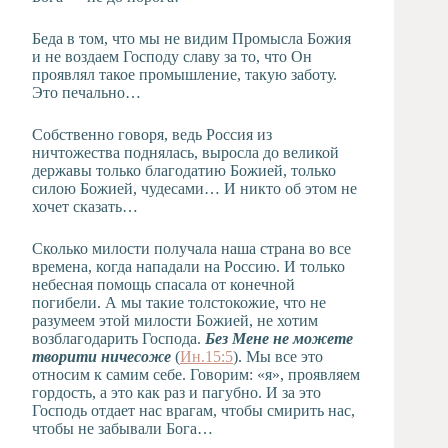
Беда в том, что мы не видим Промысла Божия
и не воздаем Господу славу за то, что Он
проявлял такое промышление, такую заботу.
Это печально…
Собственно говоря, ведь Россия из
ничтожества поднялась, выросла до великой
державы только благодатию Божией, только
силою Божией, чудесами… И никто об этом не
хочет сказать…
Сколько милости получала наша страна во все
времена, когда нападали на Россию. И только
небесная помощь спасала от конечной
погибели. А мы такие толстокожие, что не
разумеем этой милости Божией, не хотим
возблагодарить Господа.
Без Мене не можете
творити ничесоже
(
Ин.15:5
). Мы все это
относим к самим себе. Говорим: «я», проявляем
гордость, а это как раз и пагубно. И за это
Господь отдает нас врагам, чтобы смирить нас,
чтобы не забывали Бога…