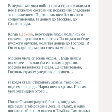
В первые месяцы войны наша страна входила в
нее в тяжелом состоянии: поражение следовало
за поражением. Противник шел без всякого
сопротивления. И дошел до Москвы, до
Сталинграда.
Когда
Церковь
, верующие люди молились со
слезами, просили в молитвах Господа о победе
русского оружия, молитва дошла до Господа. И
Он вскоре переменил гнев на милость.
Москва была спасена чудом… Будь немцы
посмелее — взяли бы ее голыми руками.
Москва на волоске висела. Действительно,
Господь страхом удерживал немцев…
И когда стали открывать храмы, такой был
подъем в народе. Народ шел в храмы. И я сам
был очевидцем этого…
После Сталинградской битвы, когда мы
прибыли в тамбовские леса на отдых, в один
воскресный день я пошел в Тамбов. Там только