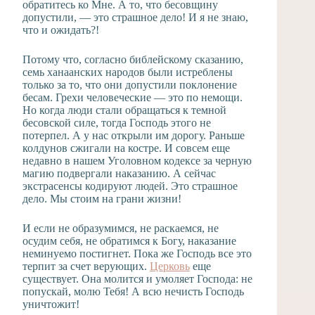
обратитесь ко Мне. А то, что бесовщину
допустили, — это страшное дело! И я не знаю,
что и ожидать?!
Потому что, согласно библейскому сказанию,
семь ханаанских народов были истреблены
только за то, что они допустили поклонение
бесам. Грехи человеческие — это по немощи.
Но когда люди стали обращаться к темной
бесовской силе, тогда Господь этого не
потерпел. А у нас открыли им дорогу. Раньше
колдунов сжигали на костре. И совсем еще
недавно в нашем Уголовном кодексе за черную
магию подвергали наказанию. А сейчас
экстрасенсы кодируют людей. Это страшное
дело. Мы стоим на грани жизни!
И если не образумимся, не раскаемся, не
осудим себя, не обратимся к Богу, наказание
неминуемо постигнет. Пока же Господь все это
терпит за счет верующих.
Церковь
еще
существует. Она молится и умоляет Господа: не
попускай, молю Тебя! А всю нечисть Господь
уничтожит!