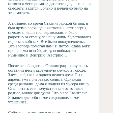
появится мессершмитт, даст очередь, — и наши
самолеты валятся. Больно и печально было на
это смотреть.
А позднее, во время Сталинградской битвы, я
был прямо восхищен: «катюши», артиллерия,
самолеты наши господствовали, и было
радостно за страну, за нашу мощь. Чувствовался
подъем в войсках. Все были воодушевлены.
Это Господь помогал нам! И потом, слава Богу,
прошли мы всю Украину, освобождали
Румынию и Венгрию, Австрию…
После освобождения Сталинграда нашу часть
оставили нести караульную службу в городе.
Здесь не было ни одного целого дома. Был
апрель, уже пригревало солнце. Однажды
среди развалин дома я поднял из мусора книгу.
Стал читать ее и почувствовал что-то такое
родное, милое для души. Это было Евангелие.
Я нашел для себя такое сокровище, такое
утешение!..
Собрал я все листочки вместе — книга