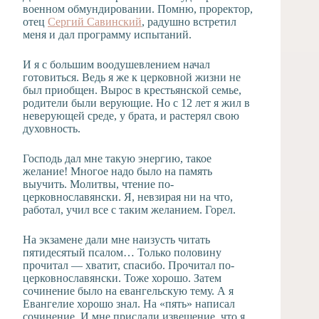
военном обмундировании. Помню, проректор,
отец
Сергий Савинский
, радушно встретил
меня и дал программу испытаний.
И я с большим воодушевлением начал
готовиться. Ведь я же к церковной жизни не
был приобщен. Вырос в крестьянской семье,
родители были верующие. Но с 12 лет я жил в
неверующей среде, у брата, и растерял свою
духовность.
Господь дал мне такую энергию, такое
желание! Многое надо было на память
выучить. Молитвы, чтение по-
церковнославянски. Я, невзирая ни на что,
работал, учил все с таким желанием. Горел.
На экзамене дали мне наизусть читать
пятидесятый псалом… Только половину
прочитал — хватит, спасибо. Прочитал по-
церковнославянски. Тоже хорошо. Затем
сочинение было на евангельскую тему. А я
Евангелие хорошо знал. На «пять» написал
сочинение. И мне прислали извещение, что я