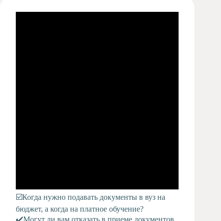
Художественная
студия
Музыкальное
отделение
Психологическая
Служба
Тьюторская
служба
☑️
Когда нужно подавать документы в вуз на
бюджет, а когда на платное обучение?
✔️
Могут ли вам отказать в приеме документов