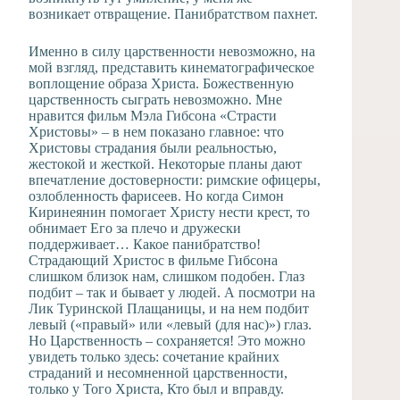
возникает отвращение. Панибратством пахнет.
Именно в силу царственности невозможно, на
мой взгляд, представить кинематографическое
воплощение образа Христа. Божественную
царственность сыграть невозможно. Мне
нравится фильм Мэла Гибсона «Страсти
Христовы» – в нем показано главное: что
Христовы страдания были реальностью,
жестокой и жесткой. Некоторые планы дают
впечатление достоверности: римские офицеры,
озлобленность фарисеев. Но когда Симон
Киринеянин помогает Христу нести крест, то
обнимает Его за плечо и дружески
поддерживает… Какое панибратство!
Страдающий Христос в фильме Гибсона
слишком близок нам, слишком подобен. Глаз
подбит – так и бывает у людей. А посмотри на
Лик Туринской Плащаницы, и на нем подбит
левый («правый» или «левый (для нас)») глаз.
Но Царственность – сохраняется! Это можно
увидеть только здесь: сочетание крайних
страданий и несомненной царственности,
только у Того Христа, Кто был и вправду.