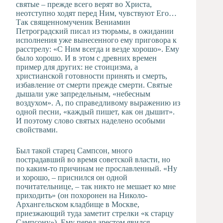
святые – прежде всего верят во Христа,
неотступно ходят перед Ним, чувствуют Его…
Так священномученик Вениамин
Петроградский писал из тюрьмы, в ожидании
исполнения уже вынесенного ему приговора к
расстрелу: «С Ним всегда и везде хорошо». Ему
было хорошо. И в этом с древних времен
пример для других: не стоицизма, а
христианской готовности принять и смерть,
избавление от смерти прежде смерти. Святые
дышали уже запредельным, «небесным
воздухом». А, по справедливому выражению из
одной песни, «каждый пишет, как он дышит».
И поэтому слово святых наделено особыми
свойствами.
Был такой старец Сампсон, много
пострадавший во время советской власти, но
по каким-то причинам не прославленный. «Ну
и хорошо, – приснился он одной
почитательнице, – так никто не мешает ко мне
приходить» (он похоронен на Николо-
Архангельском кладбище в Москве,
приезжающий туда заметит стрелки «к старцу
Сампсону»). Ему перед арестом явился