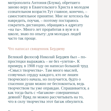
митрополита Антония (Блума), обретшего
заново веру в Евангельского Христа в молодом
сознательном возрасте.Тут главное, конечно, –
самостоятельное принятие. Мне не хотелось бы
навредить, поучая, – поэтому постараюсь
сократить дистанцию, обращаясь к адресату
«на ты». Много лет проработав в вузе и в
школе, знаю по опыту: для молодых людей
часто так проще.
Что написал священник Бердяеву
Великий философ Николай Бердяев был – по-
простецки выражаясь – не без «улетов». К
примеру, в 1908 году он написал большой труд
«Смысл творчества». Там много мыслей,
созвучных сердцу каждого, кто не лишен
творческого начала, но получается, будто о
спасении души можно не беспокоиться, ведь
творчеством ты уже оправдан. Спрашивается, а
как тогда быть с «багажом» совершенных
деяний? Вряд ли можно рассчитывать на то,
что в силу творчества этот багаж обнулится.