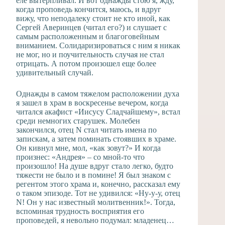
еле вытерпливал. И вот однажды стою я, жду,
когда проповедь кончится, маюсь, и вдруг
вижу, что неподалеку стоит не кто иной, как
Сергей Аверинцев (читал его?) и слушает с
самым расположенным и благоговейным
вниманием. Солидаризироваться с ним я никак
не мог, но и поучительность случая не стал
отрицать. А потом произошел еще более
удивительный случай.
Однажды в самом тяжелом расположении духа
я зашел в храм в воскресенье вечером, когда
читался акафист «Иисусу Сладчайшему», встал
среди немногих старушек. Молебен
закончился, отец N стал читать имена по
запискам, а затем поминать стоявших в храме.
Он кивнул мне, мол, «как зовут?» И когда
произнес: «Андрея» – со мной-то что
произошло! На душе вдруг стало легко, будто
тяжести не было и в помине! Я был знаком с
регентом этого храма и, конечно, рассказал ему
о таком эпизоде. Тот не удивился: «Ну-у-у, отец
N! Он у нас известный молитвенник!». Тогда,
вспоминая трудность восприятия его
проповедей, я невольно подумал: младенец…