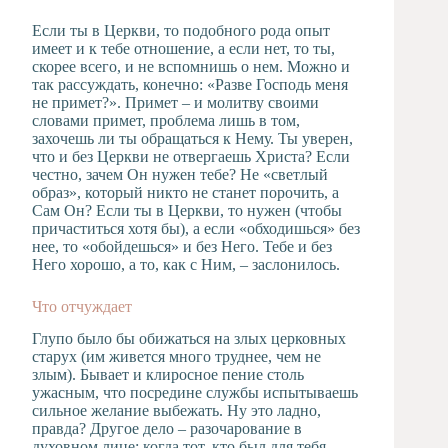
Если ты в Церкви, то подобного рода опыт
имеет и к тебе отношение, а если нет, то ты,
скорее всего, и не вспомнишь о нем. Можно и
так рассуждать, конечно: «Разве Господь меня
не примет?». Примет – и молитву своими
словами примет, проблема лишь в том,
захочешь ли ты обращаться к Нему. Ты уверен,
что и без Церкви не отвергаешь Христа? Если
честно, зачем Он нужен тебе? Не «светлый
образ», который никто не станет порочить, а
Сам Он? Если ты в Церкви, то нужен (чтобы
причаститься хотя бы), а если «обходишься» без
нее, то «обойдешься» и без Него. Тебе и без
Него хорошо, а то, как с Ним, – заслонилось.
Что отчуждает
Глупо было бы обижаться на злых церковных
старух (им живется много труднее, чем не
злым). Бывает и клиросное пение столь
ужасным, что посредине службы испытываешь
сильное желание выбежать. Ну это ладно,
правда? Другое дело – разочарование в
духовном лице: когда тот, кто был для тебя