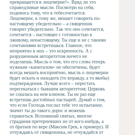
превращается в лицемерие!». Вряд ли это
справедливые мысли. Посмотри на себя,
подивись тому, что в тебесочетается.
Лицемерие, к тому же, мешает говорить по-
настоящему убедительно – а священник
говорит убедительно. Так что оно сочетается,
сочетается – настоящее с готовностью к
лживому, ненастоящему. Ты еще и не с такими
сочетаниями встретишься. Главное, что
неприятно в них – это искренность. А с
разрушенным авторитетом ничего не
поделаешь. Мысль о том, что его слова теперь
нужным «капиталом» не обеспечены, будет
всегда мешать восприятию, мысль о лицемерии
будет искать и находить (то вправду, а то якобы)
подтверждения. Лучше всего – перестать
пересекаться с бывшим авторитетом; Церковь
не сошлась на нем клином. Ты не раз еще
встретишь достойных пастырей. Думай о том,
что если Господь послал тебе это испытание,
значит ты до такого дорос и можешь
справиться. Вспоминай святых, многие
страдания претерпевших не от кого-нибудь, а
от братьев по вере (Максим Грек, к примеру). И
отчуждаясь от священника, не отчуждайся от