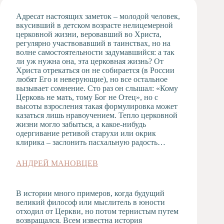
Художественная
Адресат настоящих заметок – молодой человек,
студия
вкусивший в детском возрасте нелицемерной
церковной жизни, веровавший во Христа,
Музыкальное
регулярно участвовавший в таинствах, но на
отделение
волне самостоятельности задумавшийся: а так
Психологическая
ли уж нужна она, эта церковная жизнь? От
Служба
Христа отрекаться он не собирается (в России
любят Его и неверующие), но все остальное
Тьюторская
вызывает сомнение. Сто раз он слышал: «Кому
служба
Церковь не мать, тому Бог не Отец», но с
высоты взросления такая формулировка может
казаться лишь нравоучением. Тепло церковной
жизни могло забыться, а какое-нибудь
одергивание ретивой старухи или окрик
клирика – заслонить пасхальную радость…
АНДРЕЙ МАНОВЦЕВ
В истории много примеров, когда будущий
великий философ или мыслитель в юности
отходил от Церкви, но потом тернистым путем
возвращался. Всем известна история