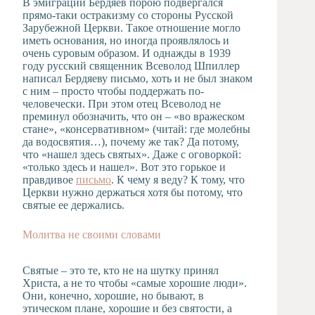
В эмиграции Бердяев порою подвергался
прямо-таки остракизму со стороны Русской
Зарубежной Церкви. Такое отношение могло
иметь основания, но иногда проявлялось и
очень суровым образом. И однажды в 1939
году русский священник Всеволод Шпиллер
написал Бердяеву письмо, хоть и не был знаком
с ним – просто чтобы поддержать по-
человечески. При этом отец Всеволод не
преминул обозначить, что он – «во вражеском
стане», «консервативном» (читай: где молебны
да водосвятия…), почему же так? Да потому,
что «нашел здесь святых». Даже с оговоркой:
«только здесь и нашел». Вот это горькое и
правдивое
письмо
. К чему я веду? К тому, что
Церкви нужно держаться хотя бы потому, что
святые ее держались.
Молитва не своими словами
Святые – это те, кто не на шутку принял
Христа, а не то чтобы «самые хорошие люди».
Они, конечно, хорошие, но бывают, в
этическом плане, хорошие и без святости, а