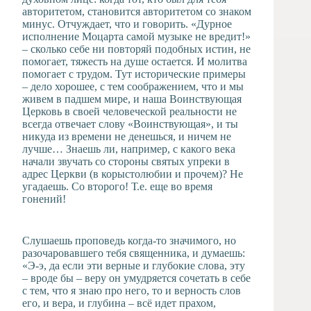
авторитетом, становится авторитетом со знаком
минус. Отчуждает, что и говорить. «Дурное
исполнение Моцарта самой музыке не вредит!»
– сколько себе ни повторяй подобных истин, не
помогает, тяжесть на душе остается. И молитва
помогает с трудом. Тут исторические примеры
– дело хорошее, с тем соображением, что и мы
живем в падшем мире, и наша Воинствующая
Церковь в своей человеческой реальности не
всегда отвечает слову «Воинствующая», и ты
никуда из времени не денешься, и ничем не
лучше… Знаешь ли, например, с какого века
начали звучать со стороны святых упреки в
адрес Церкви (в корыстолюбии и прочем)? Не
угадаешь. Со второго! Т.е. еще во время
гонений!
Слушаешь проповедь когда-то значимого, но
разочаровавшего тебя священника, и думаешь:
«Э-э, да если эти верные и глубокие слова, эту
– вроде бы – веру он умудряется сочетать в себе
с тем, что я знаю про него, то и верность слов
его, и вера, и глубина – всё идет прахом,