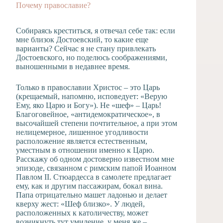
Почему православие?
Собираясь креститься, я отвечал себе так: если
мне близок Достоевский, то какие еще
варианты? Сейчас я не стану привлекать
Достоевского, но поделюсь соображениями,
выношенными в недавнее время.
Только в православии Христос – это Царь
(крещаемый, напомню, исповедует: «Верую
Ему, яко Царю и Богу»). Не «шеф» – Царь!
Благоговейное, «антидемократическое», в
высочайшей степени почтительное, а при этом
нелицемерное, лишенное угодливости
расположение является естественным,
уместным в отношении именно к Царю.
Расскажу об одном достоверно известном мне
эпизоде, связанном с римским папой Иоанном
Павлом II. Стюардесса в самолете предлагает
ему, как и другим пассажирам, бокал вина.
Папа отрицательно машет ладонью и делает
кверху жест: «Шеф близко». У людей,
расположенных к католичеству, может
возникнуть тут умиление, у меня же –