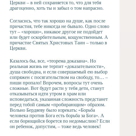
Церкви – в ней сохраняется то, что для тебя
драгоценно, хоть ты и забыл о том напрасно.
Согласись, что так хорошо на душе, как после
причастия, тебе никогда не бывало. Одно слово
тут – «хорошо», никакое другое не подойдет
или будет оскорбительным, кощунственным. А
причастие Святых Христовых Таин – только в
Церкви.
Казалось бы, все, «теорема доказана». Но
реальная жизнь не терпит «доказательности»,
душа свободна, и если совершаемый ею выбор
сопряжен с посягательством на свободу, то… –
пиши пропало! Впрочем, вопросы тут очень
сложные. Вот будут расти у тебя дети, станут
отказываться идти утром в храм или
исповедаться, указанная сложность предстанет
перед тобой самым «пробирающим» образом.
Вольно Бердяеву было изрекать: «Борьба
человека против Бога есть борьба за Бога». А
если борющийся борется по недомыслию? Если
он ребенок, допустим, – тоже ведь человек!