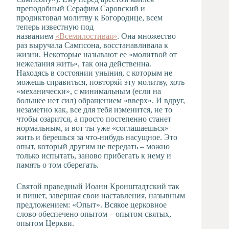
преподобный Серафим Саровский и
продиктовал молитву к Богородице, всем
теперь известную под
названием
«Всемилостивая»
. Она множество
раз выручала Сампсона, восстанавливала к
жизни. Некоторые называют ее «молитвой от
нежелания жить», так она действенна.
Находясь в состоянии уныния, с которым не
можешь справиться, повторяй эту молитву, хоть
«механически», с минимальным (если на
большее нет сил) обращением «вверх». И вдруг,
незаметно как, все для тебя изменится, не то
чтобы озарится, а просто постепенно станет
нормальным, и вот ты уже «соглашаешься»
жить и берешься за что-нибудь насущное. Это
опыт, который другим не передать – можно
только испытать, заново прибегать к нему и
память о том сберегать.
Святой праведный Иоанн Кронштадтский так
и пишет, завершая свои наставления, назывным
предложением: «Опыт». Всякое церковное
слово обеспечено опытом – опытом святых,
опытом Церкви.