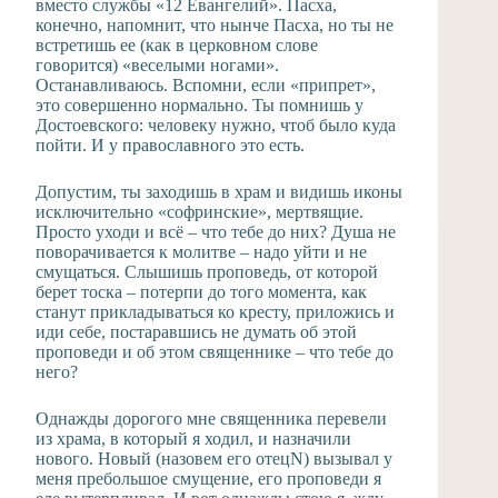
вместо службы «12 Евангелий». Пасха,
конечно, напомнит, что нынче Пасха, но ты не
встретишь ее (как в церковном слове
говорится) «веселыми ногами».
Останавливаюсь. Вспомни, если «припрет»,
это совершенно нормально. Ты помнишь у
Достоевского: человеку нужно, чтоб было куда
пойти. И у православного это есть.
Допустим, ты заходишь в храм и видишь иконы
исключительно «софринские», мертвящие.
Просто уходи и всё – что тебе до них? Душа не
поворачивается к молитве – надо уйти и не
смущаться. Слышишь проповедь, от которой
берет тоска – потерпи до того момента, как
станут прикладываться ко кресту, приложись и
иди себе, постаравшись не думать об этой
проповеди и об этом священнике – что тебе до
него?
Однажды дорогого мне священника перевели
из храма, в который я ходил, и назначили
нового. Новый (назовем его отецN) вызывал у
меня пребольшое смущение, его проповеди я