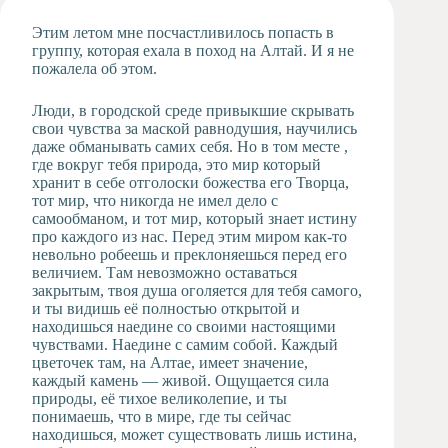
Художественная
Этим летом мне посчастливилось попасть в
студия
группу, которая ехала в поход на Алтай. И я не
пожалела об этом.
Музыкальное
отделение
Люди, в городской среде привыкшие скрывать
Психологическая
свои чувства за маской равнодушия, научились
Служба
даже обманывать самих себя. Но в том месте ,
Тьюторская
где вокруг тебя природа, это мир который
служба
хранит в себе отголоски божества его Творца,
тот мир, что никогда не имел дело с
самообманом, и тот мир, который знает истину
про каждого из нас. Перед этим миром как-то
невольно робеешь и преклоняешься перед его
величием. Там невозможно оставаться
закрытым, твоя душа оголяется для тебя самого,
и ты видишь её полностью открытой и
находишься наедине со своими настоящими
чувствами. Наедине с самим собой. Каждый
цветочек там, на Алтае, имеет значение,
каждый камень — живой. Ощущается сила
природы, её тихое великолепие, и ты
понимаешь, что в мире, где ты сейчас
находишься, может существовать лишь истина,