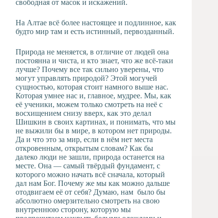
свободная от масок и искажений.
На Алтае всё более настоящее и подлинное, как
будто мир там и есть истинный, первозданный.
Природа не меняется, в отличие от людей она
постоянна и чиста, и кто знает, что же всё-таки
лучше? Почему все так сильно уверены, что
могут управлять природой? Этой могучей
сущностью, которая стоит намного выше нас.
Которая умнее нас и, главное, мудрее. Мы, как
её ученики, можем только смотреть на неё с
восхищением снизу вверх, как это делал
Шишкин в своих картинах, и понимать, что мы
не выжили бы в мире, в котором нет природы.
Да и что это за мир, если в нём нет места
откровенным, открытым словам? Как бы
далеко люди не зашли, природа останется на
месте. Она — самый твёрдый фундамент, с
которого можно начать всё сначала, который
дал нам Бог. Почему же мы как можно дальше
отодвигаем её от себя? Думаю, нам было бы
абсолютно омерзительно смотреть на свою
внутреннюю сторону, которую мы