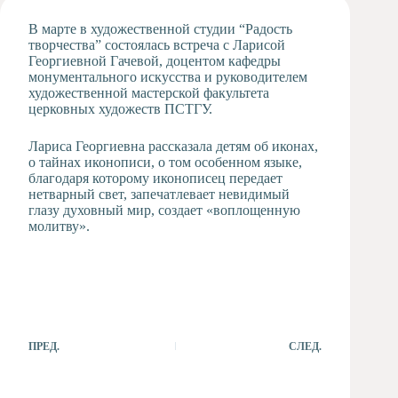
Художественная
В марте в художественной студии “Радость
студия
творчества” состоялась встреча с Ларисой
Георгиевной Гачевой, доцентом кафедры
Музыкальное
монументального искусства и руководителем
отделение
художественной мастерской факультета
Психологическая
церковных художеств ПСТГУ.
Служба
Тьюторская
Лариса Георгиевна рассказала детям об иконах,
служба
о тайнах иконописи, о том особенном языке,
благодаря которому иконописец передает
нетварный свет, запечатлевает невидимый
глазу духовный мир, создает «воплощенную
молитву».
ПРЕД.
СЛЕД.