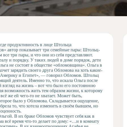
 где продуктивность в лице Штольца
в» автор показывает три семейные пары: Штольц-
все три пары, и что они из себя представляют.
алу и порядку. У таких людей в доме порядок, дети
льга не состоят в обществе «обломовщина». Ольга в
очет зарядить своего друга Обломова на хоть какие-
т в Америку и Египет», — говорил Обломов. Штольц
ящий деятель. Именно то, что искала Ольга после
 взгляд на жизнь – вот что было его постоянною
ная возможность жить тем образом жизни, к которому
всё же ей чего-то не хватает. Может быть,
которое было у Обломова. Складывается ощущение,
брела то, что хотела изменить в своём бывшем, но
ноценность.
ьгой. В их браке Обломов чувствует себя как в
ма всё время что-то делает по дому: «…и в комнату
 локтями». В их взаимоотношениях Агафья не