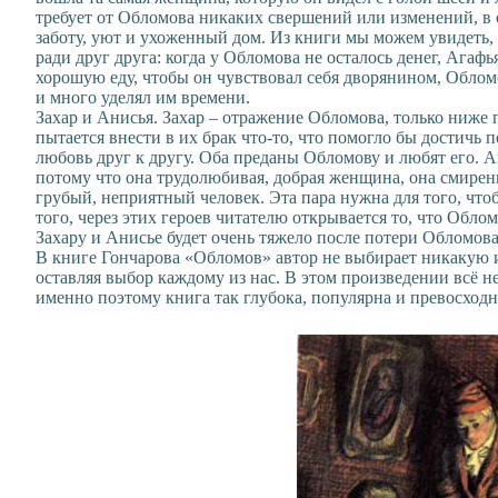
требует от Обломова никаких свершений или изменений, в 
заботу, уют и ухоженный дом. Из книги мы можем увидеть, 
ради друг друга: когда у Обломова не осталось денег, Агаф
хорошую еду, чтобы он чувствовал себя дворянином, Обломо
и много уделял им времени.
Захар и Анисья. Захар – отражение Обломова, только ниже
пытается внести в их брак что-то, что помогло бы достичь п
любовь друг к другу. Оба преданы Обломову и любят его. А
потому что она трудолюбивая, добрая женщина, она смиренн
грубый, неприятный человек. Эта пара нужна для того, что
того, через этих героев читателю открывается то, что Обло
Захару и Анисье будет очень тяжело после потери Обломова,
В книге Гончарова «Обломов» автор не выбирает никакую и
оставляя выбор каждому из нас. В этом произведении всё не
именно поэтому книга так глубока, популярна и превосходн