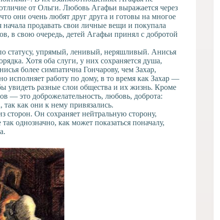
отличие от Ольги. Любовь Агафьи выражается через
что они очень любят друг друга и готовы на многое
ья начала продавать свои личные вещи и покупала
в, в свою очередь, детей Агафьи принял с добротой
 по статусу, упрямый, ленивый, неряшливый. Анисья
орядка. Хотя оба слуги, у них сохраняется душа,
нисья более симпатична Гончарову, чем Захар,
о исполняет работу по дому, в то время как Захар —
бы увидеть разные слои общества и их жизнь. Кроме
мов — это доброжелательность, любовь, доброта:
 так как они к нему привязались.
з сторон. Он сохраняет нейтральную сторону,
 так однозначно, как может показаться поначалу,
а.