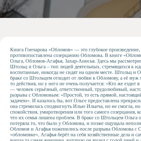
Допобразование
Проекты
Творчество
Художественная
студия
Музыкальное
отделение
Книга Гончарова «Обломов» — это глубокое произведение,
противопоставлена созерцанию Обломова. В книге «Обломо
Психологическая
Ольга, Обломов-Агафья, Захар-Анисья. Здесь мы рассмотрим 
Служба
Штольц и Ольга – тип людей деятельных, стремящихся к иде
воспитанные, никогда не сидят на одном месте. Штольц и О
Тьюторская
браке со Штольцем отходит от любви к Обломову, а её муж х
служба
то действия, но у него не очень получается: «Кто же езди
— человек серьёзный, ответственный, трудолюбивый, насто
разрыва с Обломовым: «Простой, то есть прямой, настоящий
задачею». И казалось бы, вот Ольге предоставлена прекрас
она стремилась сподвигнуть Илью Ильича, но не смогла, но 
спокойствия, умиротворения или того самого созерцания, 
что их семья лишена проблем. В браке со Штольцем Ольга о
потеряла то, что было у Обломова, и позже ощущала непол
Обломов и Агафья поженились после разрыва Обломова с Ол
«обломовке», Агафья берёт на себя хозяйственные дела и са
вошла та самая женщина, которую он видел с голой шеей и