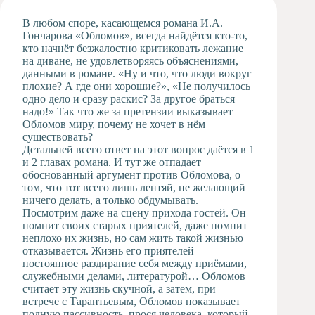
Художественная
В любом споре, касающемся романа И.А.
студия
Гончарова «Обломов», всегда найдётся кто-то,
кто начнёт безжалостно критиковать лежание
Музыкальное
на диване, не удовлетворяясь объяснениями,
отделение
данными в романе. «Ну и что, что люди вокруг
Психологическая
плохие? А где они хорошие?», «Не получилось
Служба
одно дело и сразу раскис? За другое браться
надо!» Так что же за претензии выказывает
Тьюторская
Обломов миру, почему не хочет в нём
служба
существовать?
Детальней всего ответ на этот вопрос даётся в 1
и 2 главах романа. И тут же отпадает
обоснованный аргумент против Обломова, о
том, что тот всего лишь лентяй, не желающий
ничего делать, а только обдумывать.
Посмотрим даже на сцену прихода гостей. Он
помнит своих старых приятелей, даже помнит
неплохо их жизнь, но сам жить такой жизнью
отказывается. Жизнь его приятелей –
постоянное раздирание себя между приёмами,
служебными делами, литературой… Обломов
считает эту жизнь скучной, а затем, при
встрече с Тарантьевым, Обломов показывает
полную пассивность, прося человека, который