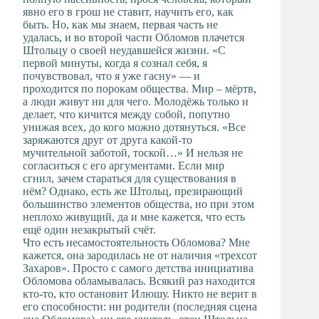
явно его в грош не ставит, научить его, как
быть. Но, как мы знаем, первая часть не
удалась, и во второй части Обломов плачется
Штольцу о своей неудавшейся жизни. «С
первой минуты, когда я сознал себя, я
почувствовал, что я уже гасну» — и
проходится по порокам общества. Мир – мёртв,
а люди живут ни для чего. Молодёжь только и
делает, что кичится между собой, попутно
унижая всех, до кого можно дотянуться. «Все
заряжаются друг от друга какой-то
мучительной заботой, тоской…» И нельзя не
согласиться с его аргументами. Если мир
сгнил, зачем стараться для существования в
нём? Однако, есть же Штольц, презирающий
большинство элементов общества, но при этом
неплохо живущий, да и мне кажется, что есть
ещё один незакрытый счёт.
Что есть несамостоятельность Обломова? Мне
кажется, она зародилась не от наличия «трехсот
Захаров». Просто с самого детства инициатива
Обломова обламывалась. Всякий раз находится
кто-то, кто остановит Илюшу. Никто не верит в
его способности: ни родители (последняя сцена