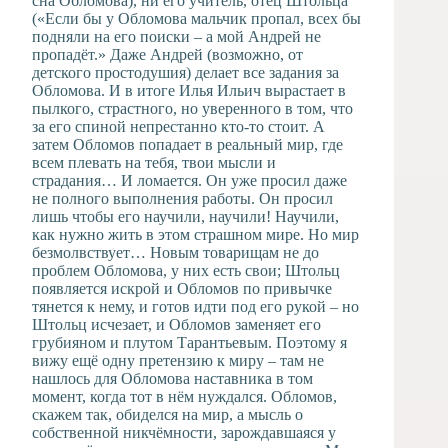
сна Обломова), ни его учитель, отец Штольца
(«Если бы у Обломова мальчик пропал, всех бы
подняли на его поиски – а мой Андрей не
пропадёт.» Даже Андрей (возможно, от
детского простодушия) делает все задания за
Обломова. И в итоге Илья Ильич вырастает в
пылкого, страстного, но уверенного в том, что
за его спиной непрестанно кто-то стоит. А
затем Обломов попадает в реальный мир, где
всем плевать на тебя, твои мысли и
страдания… И ломается. Он уже просил даже
не полного выполнения работы. Он просил
лишь чтобы его научили, научили! Научили,
как нужно жить в этом страшном мире. Но мир
безмолвствует… Новым товарищам не до
проблем Обломова, у них есть свои; Штольц
появляется искрой и Обломов по привычке
тянется к нему, и готов идти под его рукой – но
Штольц исчезает, и Обломов заменяет его
грубияном и плутом Тарантьевым. Поэтому я
вижу ещё одну претензию к миру – там не
нашлось для Обломова наставника в том
момент, когда тот в нём нуждался. Обломов,
скажем так, обиделся на мир, а мысль о
собственной никчёмности, зарождавшаяся у