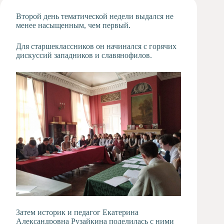
Художественная
Второй день тематической недели выдался не
студия
менее насыщенным, чем первый.
Музыкальное
отделение
Для старшеклассников он начинался с горячих
дискуссий западников и славянофилов.
Психологическая
Служба
Тьюторская
служба
Затем историк и педагог Екатерина
Александровна Рузайкина поделилась с ними