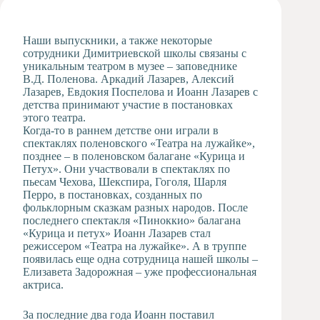
Художественная
студия
Наши выпускники, а также некоторые
Музыкальное
сотрудники Димитриевской школы связаны с
отделение
уникальным театром в музее – заповеднике
В.Д. Поленова. Аркадий Лазарев, Алексий
Психологическая
Лазарев, Евдокия Поспелова и Иоанн Лазарев с
Служба
детства принимают участие в постановках
Тьюторская
этого театра.
служба
Когда-то в раннем детстве они играли в
спектаклях поленовского «Театра на лужайке»,
позднее – в поленовском балагане «Курица и
Петух». Они участвовали в спектаклях по
пьесам Чехова, Шекспира, Гоголя, Шарля
Перро, в постановках, созданных по
фольклорным сказкам разных народов. После
последнего спектакля «Пиноккио» балагана
«Курица и петух» Иоанн Лазарев стал
режиссером «Театра на лужайке». А в труппе
появилась еще одна сотрудница нашей школы –
Елизавета Задорожная – уже профессиональная
актриса.
За последние два года Иоанн поставил