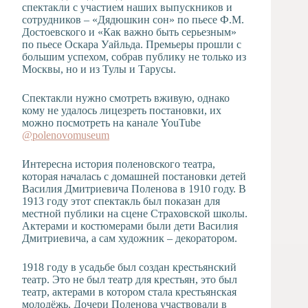
спектакли с участием наших выпускников и
сотрудников – «Дядюшкин сон» по пьесе Ф.М.
Достоевского и «Как важно быть серьезным»
по пьесе Оскара Уайльда. Премьеры прошли с
большим успехом, собрав публику не только из
Москвы, но и из Тулы и Тарусы.
Спектакли нужно смотреть вживую, однако
кому не удалось лицезреть постановки, их
можно посмотреть на канале YouTubе
@polenovomuseum
Интересна история поленовского театра,
которая началась с домашней постановки детей
Василия Дмитриевича Поленова в 1910 году. В
1913 году этот спектакль был показан для
местной публики на сцене Страховской школы.
Актерами и костюмерами были дети Василия
Дмитриевича, а сам художник – декоратором.
1918 году в усадьбе был создан крестьянский
театр. Это не был театр для крестьян, это был
театр, актерами в котором стала крестьянская
молодёжь. Дочери Поленова участвовали в